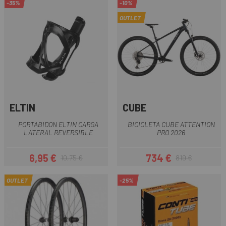
-35%
-10%
OUTLET
ELTIN
CUBE
PORTABIDON ELTIN CARGA
BICICLETA CUBE ATTENTION
LATERAL REVERSIBLE
PRO 2026
6,95 €
734 €
10,75 €
819 €
Precio
Precio regular
Precio
Precio regular
OUTLET
-25%