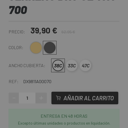
700
39,90 €
PRECIO:
62,95 €
Crema
Gris-Negro
COLOR:
38C
33C
47C
ANCHO CUBIERTA:
REF:
DX9811A00070
-
+
AÑADIR AL CARRITO
ENTREGA EN 48 HORAS
Excepto últimas unidades o productos en liquidación.