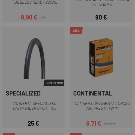
TUBELESS READY 220ML
2.0 UNISEX
9,90 €
90 €
11 €
Precio
Precio regular
Precio
-25%
SIN STOCK
SPECIALIZED
CONTINENTAL
CUBIERTA SPECIALIZED
CAMARA CONTINENTAL CROSS
PATHFINDER SPORT 700
700 PRESTA 42MM
25 €
6,71 €
8,95 €
Precio
Precio
Precio regular