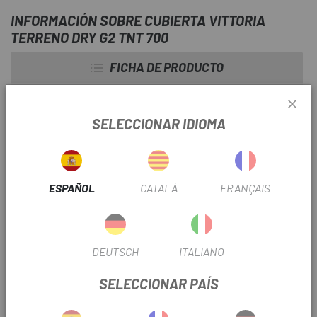
INFORMACIÓN SOBRE CUBIERTA VITTORIA
TERRENO DRY G2 TNT 700
FICHA DE PRODUCTO
TEMPORADA
2024
SELECCIONAR IDIOMA
DIÁMETRO
700
OUTLET
Si
ESPAÑOL
CATALÀ
FRANÇAIS
INFORMACIÓN DEL PRODUCTO
DEUTSCH
ITALIANO
Traccion y rapidez
SELECCIONAR PAÍS
Terreno Dry cierra la brecha entre la banda de rodadura para
todas las condiciones y la banda de rodadura lisa. La clave