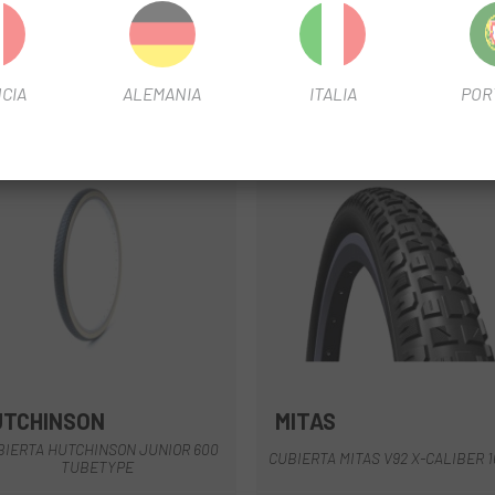
CIA
ALEMANIA
ITALIA
POR
UTCHINSON
MITAS
Negro-Beige
Negro
BIERTA HUTCHINSON JUNIOR 600
CUBIERTA MITAS V92 X-CALIBER 1
TUBETYPE