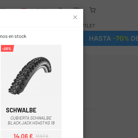
LER
BLOG
EQUIPAMIENTO
SERVICIOS
OUTLET
emos en stock
-20%
CONTINENTAL
24 RIGIDA
TE
SCHWALBE
CUBIERTA SCHWALBE
5 €
BLACK JACK HS407 KG 18
14,06 €
17,57 €