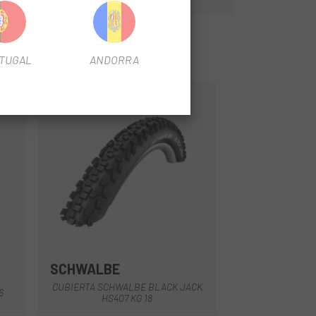
TUGAL
ANDORRA
-20%
SCHWALBE
CUBIERTA SCHWALBE BLACK JACK
6
HS407 KG 18