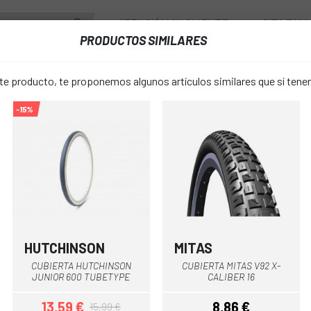
ATENCIÓN AL CLIENTE
CITA TAL
PRODUCTOS SIMILARES
ENTES
RUEDAS
ACCESORIOS
VESTUARIO
 producto, te proponemos algunos artículos similares que sí ten
-15%
LES
CUBIERTA CONTINENTAL TRAFFIC II 24 RIGIDA REFLECTANTE
CUBIERTA 
favorite_border
TRAFFIC II 
REFLECTAN
HUTCHINSON
MITAS
Negro-Beige
Negro
17,21 €
CUBIERTA HUTCHINSON
CUBIERTA MITAS V92 X-
PRECIO:
22,9
JUNIOR 600 TUBETYPE
CALIBER 16
13,59 €
8,86 €
15,99 €
1.75
ANCHO CUBIERTA: