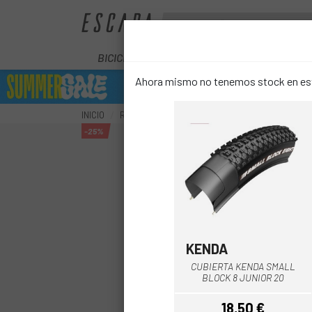
BICICLETAS
ELÉCTRICAS
COMPON
Ahora mismo no tenemos stock en este
INICIO
RUEDAS
CUBIERTAS
CUBIERTAS INFANTI
-25%
KENDA
Negro
CUBIERTA KENDA SMALL
BLOCK 8 JUNIOR 20
18,50 €