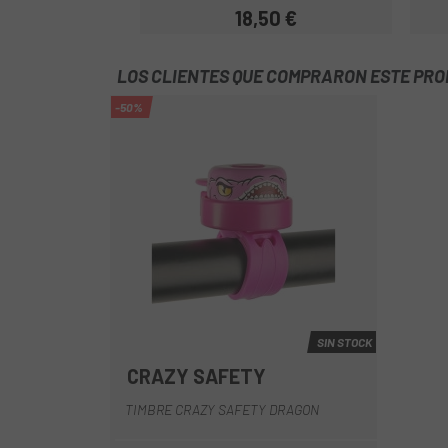
18,50 €
Precio
LOS CLIENTES QUE COMPRARON ESTE PR
-50%
SIN STOCK
CRAZY SAFETY
Negro
Rojo
Rosa
TIMBRE CRAZY SAFETY DRAGON