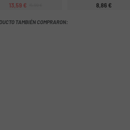
13,59 €
8,86 €
15,99 €
Precio
Precio regular
Precio
ODUCTO TAMBIÉN COMPRARON: