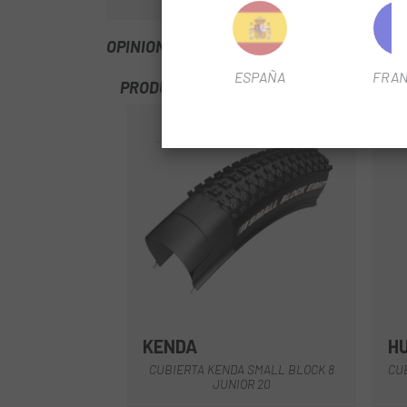
OPINIONES
ESPAÑA
FRAN
PRODUCTOS SIMILARES
-15%
KENDA
H
Negro
CUBIERTA KENDA SMALL BLOCK 8
CU
JUNIOR 20