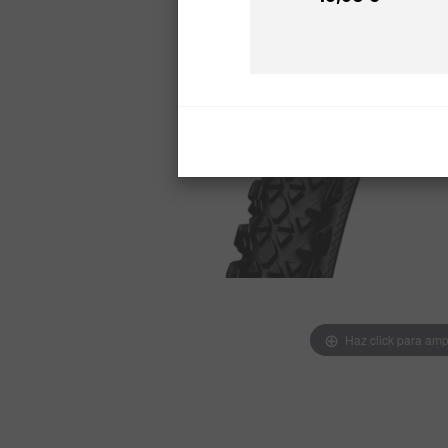
Precio
Haz click para amp