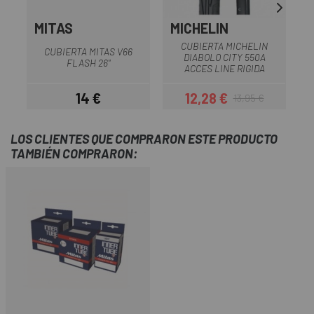
MITAS
MICHELIN
M
CUBIERTA MICHELIN
CUBIERTA MITAS V66
DIABOLO CITY 550A
FLASH 26"
ACCES LINE RIGIDA
14 €
12,28 €
13,95 €
Precio
Precio
Precio regular
LOS CLIENTES QUE COMPRARON ESTE PRODUCTO
TAMBIÉN COMPRARON: