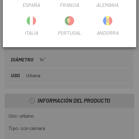
ESPAÑA
FRANCIA
ALEMANIA
INFORMACIÓN SOBRE CUBIERTA MICHELIN
DIABOLO CITY 14 ACCES LINE RIGIDA
FICHA DE PRODUCTO
ITALIA
PORTUGAL
ANDORRA
TEMPORADA
2022
DIÁMETRO
14"
USO
Urbana
INFORMACIÓN DEL PRODUCTO
Uso: urbano
Tipo: con cámara