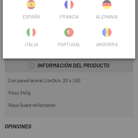
TEMPORADA
2023
ESPAÑA
FRANCIA
ALEMANIA
DIÁMETRO
20"
USO
Urbana
ITALIA
PORTUGAL
ANDORRA
INFORMACIÓN DEL PRODUCTO
Con pared lateral LiteSkin. 20´x 1,50
Peso 340g
Race Guard reflectante
OPINIONES