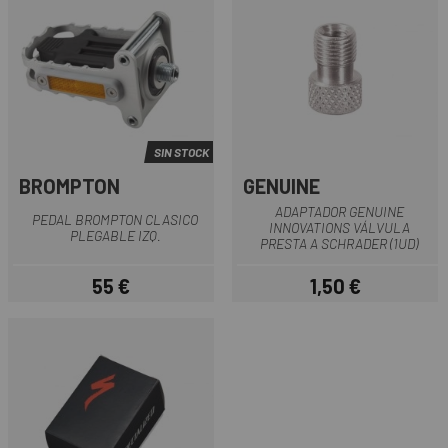
SIN STOCK
BROMPTON
GENUINE
ADAPTADOR GENUINE
PEDAL BROMPTON CLASICO
INNOVATIONS VÁLVULA
PLEGABLE IZQ.
PRESTA A SCHRADER (1UD)
55 €
1,50 €
Precio
Precio