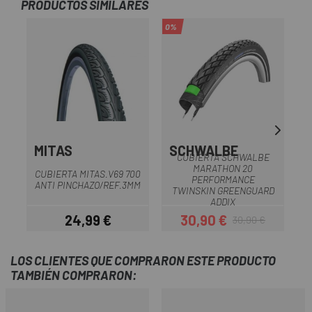
PRODUCTOS SIMILARES
0%
-1
MITAS
SCHWALBE
M
CUBIERTA SCHWALBE
MARATHON 20
CUBIERTA MITAS.V69 700
PERFORMANCE
ANTI PINCHAZO/REF.3MM
TWINSKIN GREENGUARD
ADDIX
24,99 €
30,90 €
30,90 €
Precio
Precio
Precio regular
LOS CLIENTES QUE COMPRARON ESTE PRODUCTO
TAMBIÉN COMPRARON: