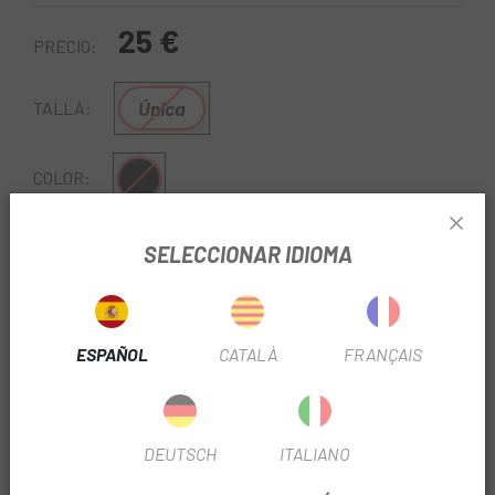
25 €
PRECIO:
Única
TALLA:
Negro
COLOR:
REF:
DY311519-QRGA19-0004
SELECCIONAR IDIOMA
Sin Stock
ESPAÑOL
CATALÀ
FRANÇAIS
AVÍSAME CUANDO ESTÉ DISPONIBLE
DEUTSCH
ITALIANO