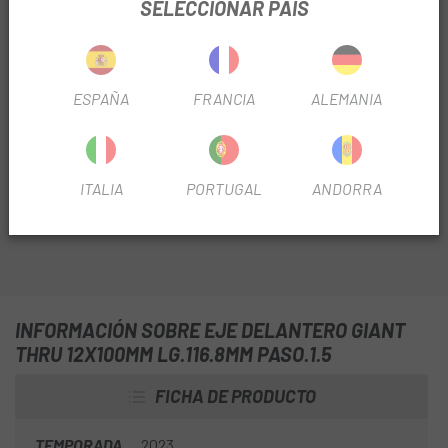
SELECCIONAR PAÍS
Todos los recambios y complementos que necesites los
ESPAÑA
FRANCIA
ALEMANIA
tienes en
Escapa
.
Como el
Eje Delantero Giant Thru 12x100mm
para
bicicletas de carretera Giant TCR Advanced y Defy
Advanced, año de modelo 2021.
ITALIA
PORTUGAL
ANDORRA
INFORMACIÓN SOBRE EJE DELANTERO GIANT
THRU 12X100MM LG.116.8MM PASO.1.5
FICHA DE PRODUCTO
TEMPORADA
2023