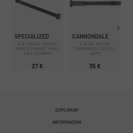
SPECIALIZED
CANNONDALE
O
EJE SPECIALIZED AXL
EJE DELANTERO
REAR MTN BOOST THRU-
CANNONDALE 100X12 /
AXLE 12X148MM
125MM
27 €
35 €
Precio
Precio
EXPLORAR
INFORMACIÓN