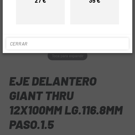
27 €
35 €
Precio
Precio
CERRAR
Toca para expandir
EJE DELANTERO
GIANT THRU
12X100MM LG.116.8MM
PASO.1.5