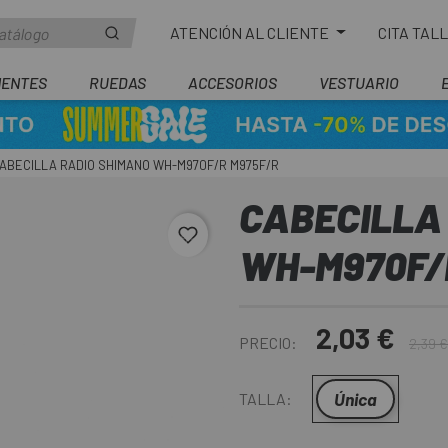
ATENCIÓN AL CLIENTE
CITA TAL
ENTES
RUEDAS
ACCESORIOS
VESTUARIO
ABECILLA RADIO SHIMANO WH-M970F/R M975F/R
CABECILLA
favorite_border
WH-M970F/
2,03 €
PRECIO:
2,39 €
Única
TALLA: