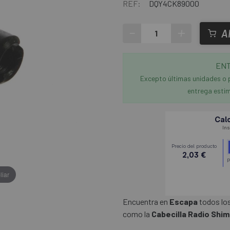
REF:
DQY4CK89000
-
+
A
ENT
Excepto últimas unidades o 
entrega estim
liar
Encuentra en
Escapa
todos lo
como la
Cabecilla Radio Sh