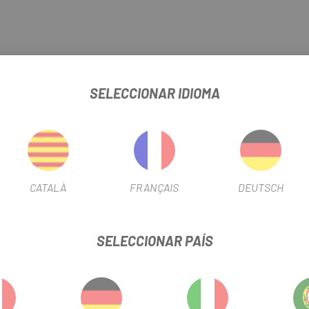
IO SHIMANO WH-M970F/R M975F/R
SELECCIONAR IDIOMA
FICHA DE PRODUCTO
USO
Montaña
CATALÀ
FRANÇAIS
DEUTSCH
INFORMACIÓN DEL PRODUCTO
DAD
SELECCIONAR PAÍS