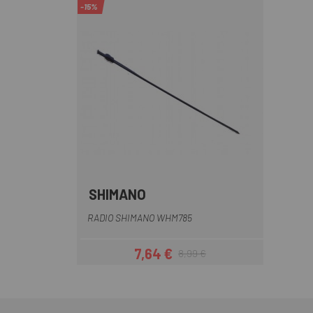
-15%
SHIMANO
Multi
RADIO SHIMANO WHM785
7,64 €
8,99 €
Precio
Precio regular