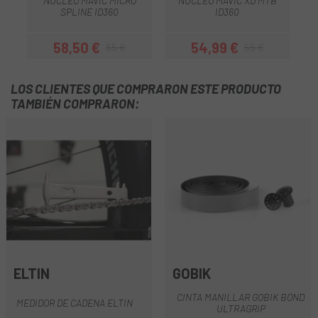
NÚCLEO MAVIC MICRO
NUCLEO MAVIC XD MTB
A
SPLINE ID360
ID360
58,50 €
54,99 €
65 €
55 €
Precio
Precio regular
Precio
Precio regular
LOS CLIENTES QUE COMPRARON ESTE PRODUCTO
TAMBIÉN COMPRARON:
ELTIN
GOBIK
CINTA MANILLAR GOBIK BOND
MEDIDOR DE CADENA ELTIN
ULTRAGRIP