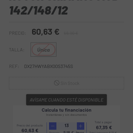
142/148/12
60,63 €
PRECIO:
68,90 €
Única
TALLA:
REF:
DX27HWYABX00S3745S
Sin Stock
AVÍSAME CUANDO ESTÉ DISPONIBLE