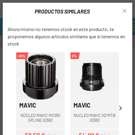
PRODUCTOS SIMILARES
Ahora mismo no tenemos stock en este producto, te
proponemos algunos artículos similares que sí tenemos en
stock
-12%
-10%
0%
favori
MAVIC
MAVIC
PA
NÚCLEO MAVIC MICRO
NUCLEO MAVIC XD MTB
SPLINE ID360
ID360
PA