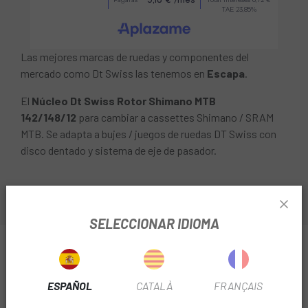
Las mejores marcas de ruedas y componentes del
mercado como Dt Swiss las tenemos en
Escapa
.
El
Núcleo Dt Swiss Rotor Shimano MTB
142/148/12
para cambiar a cassettes Shimano / SRAM
MTB. Se adapta a bujes / juegos de ruedas DT Swiss con
disco dentado y sistema de eje de pasador.
SELECCIONAR IDIOMA
INFORMACIÓN SOBRE NÚCLEO DT SWISS ROTOR
SHIMANO MTB 142/148/12
ESPAÑOL
CATALÀ
FRANÇAIS
FICHA DE PRODUCTO