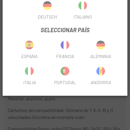
TEMPORADA
2022
DEUTSCH
ITALIANO
USO
Montaña
SELECCIONAR PAÍS
TIPO NÚCLEO
HG
ESPAÑA
FRANCIA
ALEMANIA
INFORMACIÓN DEL PRODUCTO
Incluye tapa final a la derecha.
ITALIA
PORTUGAL
ANDORRA
Especificaciones técnicas:
Material: aluminio, acero
Cartuchos de compatibilidad: Shimano de 7, 8, 9, 10 y 11
velocidades | bicicleta de montaña sram
Compatibilidad Bujes: bujes DT Swiss 180, 240S, 350 / Big