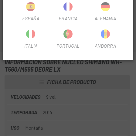
Shimano WH-T560/M565 Deore LX
es el cuerpo libre
que necesitas como recambio para tu antiguo o dañado
ESPAÑA
FRANCIA
ALEMANIA
núcleo.
ITALIA
PORTUGAL
ANDORRA
INFORMACIÓN SOBRE NÚCLEO SHIMANO WH-
T560/M565 DEORE LX
FICHA DE PRODUCTO
VELOCIDADES
9 vel.
TEMPORADA
2014
USO
Montaña