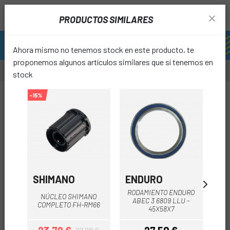
PRODUCTOS SIMILARES
Ahora mismo no tenemos stock en este producto, te
proponemos algunos artículos similares que sí tenemos en
stock
-15%
-15%
favori
SHIMANO
ENDURO
B
RODAMIENTO ENDURO
J
NÚCLEO SHIMANO
ABEC 3 6809 LLU -
B
COMPLETO FH-RM66
45X58X7
TR