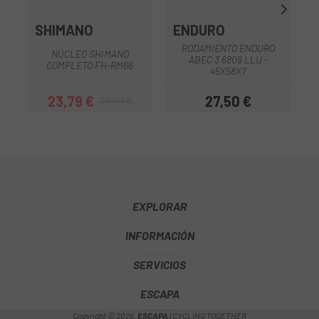
SHIMANO
ENDURO
RODAMIENTO ENDURO
NÚCLEO SHIMANO
ABEC 3 6809 LLU -
COMPLETO FH-RM66
45X58X7
23,79 €
27,50 €
27,99 €
Precio
Precio regular
Precio
EXPLORAR
INFORMACIÓN
SERVICIOS
ESCAPA
Copyright © 2026,
ESCAPA
| CYCLING TOGETHER