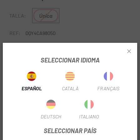
Única
TALLA:
REF:
DQY4CA98050
Sin Stock
SELECCIONAR IDIOMA
AVÍSAME CUANDO ESTÉ DISPONIBLE
ESPAÑOL
CATALÀ
FRANÇAIS
DEUTSCH
ITALIANO
Encuentra en
Escapa
los componentes, accesorios y
SELECCIONAR PAÍS
recambios originales de la marca Shimano. El
Núcleo