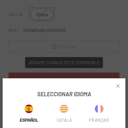
Única
TALLA:
REF:
DSHWRABL00S1074S
Sin Stock
AVÍSAME CUANDO ESTÉ DISPONIBLE
DESCUENTO DEL 10% EN EL CARRITO
Oferta no acumulable a otras promociones.
Condiciones
SELECCIONAR IDIOMA
ESPAÑOL
CATALÀ
FRANÇAIS