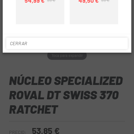
54,99 €
49,50 €
55 €
55 €
Precio
Precio regular
Precio
Precio regular
CERRAR
Toca para expandir
NÚCLEO SPECIALIZED
ROVAL DT SWISS 370
RATCHET
53,85 €
PRECIO: