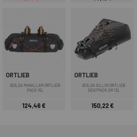
Precio
Precio regular
Precio
ORTLIEB
ORTLIEB
BOLSA MANILLAR ORTLIEB
BOLSA SILLIN ORTLIEB
PACK 15L
SEATPACK QR 13L
124,46 €
150,22 €
Precio
Precio