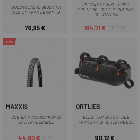
RUEDA DT SWISS H 1900
BOLSA CUADRO GEOSMINA
SPLINE 29 - 30MM IS 15/110MM
MEDIUM FRAME BAG MTB
DELANTERA
76,95 €
184,71 €
209,90 €
Precio
Precio
Precio regular
-30%
MAXXIS
ORTLIEB
CUBIERTA MAXXIS IKON 29
BOLSA CUADRO ORTLIEB
EXO/TR PLEGABLE
FRAME-PACK RC TOPTUBE 3L
44,80 €
90,12 €
64 €