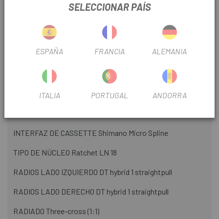
SELECCIONAR PAÍS
ANCHURA INTERIOR DE LA LLANTA 30 mm
ANCHURA EXTERIOR 35 mm
ESPAÑA
FRANCIA
ALEMANIA
TIPO DE BUJE 370 SISTEMA DE EJES 12 mm Thru axle
ANCHURA DE LA INSTALACIÓN 148 mm Boost
SISTEMA DE FRENO Disc IS (6-bolt)
ITALIA
PORTUGAL
ANDORRA
NÚCLEO Shimano 12SP Steel (SS12)
INTERFAZ DE CASSETTE Shimano Micro Spline
TIPO DE NÚCLEO Ratchet LN 18
RADIOS LADO IZQUIERDO DT hybrid 1 straightpull
RADIOS LADO DERECHO DT hybrid 1 straightpull
RADIADO Three-cross (1:1)