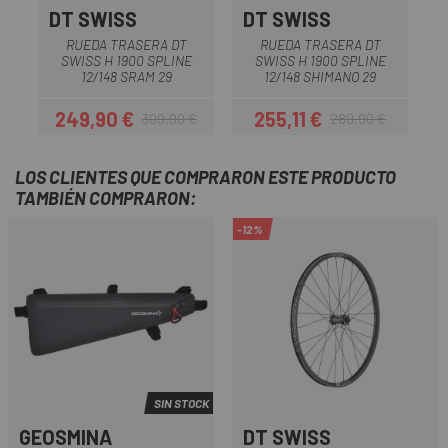
DT SWISS
DT SWISS
D
RUEDA TRASERA DT
RUEDA TRASERA DT
SWISS H 1900 SPLINE
SWISS H 1900 SPLINE
12/148 SRAM 29
12/148 SHIMANO 29
1
249,90 €
255,11 €
309,90 €
289,90 €
Precio
Precio regular
Precio
Precio regular
LOS CLIENTES QUE COMPRARON ESTE PRODUCTO
TAMBIÉN COMPRARON:
-12%
SIN STOCK
GEOSMINA
DT SWISS