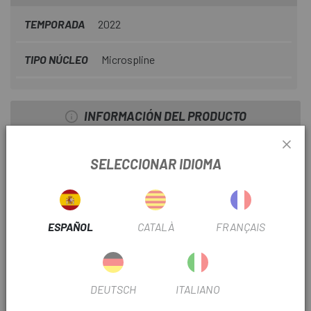
TEMPORADA
2022
TIPO NÚCLEO
Microspline
INFORMACIÓN DEL PRODUCTO
PESO NETO [G] 1174.000
SELECCIONAR IDIOMA
PESO MÁXIMO RECOMENDADO DEL SISTEMA 150 kg
MATERIAL Aluminum
ESPAÑOL
CATALÀ
FRANÇAIS
INTERFAZ DE LOS NEUMÁTICOS Hooked / Crotchet
tubeless TC
DIÁMETRO DE LA RUEDA 622 (29" / 700C)
DEUTSCH
ITALIANO
PERFIL DE LLANTA 20 mm