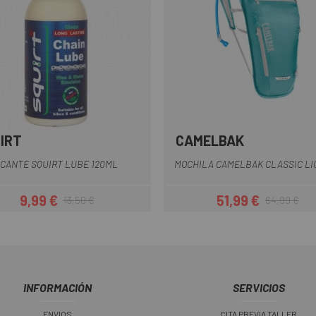
IRT
CAMELBAK
Multi
Azul
Azul Claro
Azul-Verde
Negro
Verd
+1
CANTE SQUIRT LUBE 120ML
MOCHILA CAMELBAK CLASSIC LIG
9,99 €
51,99 €
13,50 €
64,99 €
Precio
Precio regular
Precio
Precio regul
INFORMACIÓN
SERVICIOS
ENVIOS
CITA PREVIA TALLER