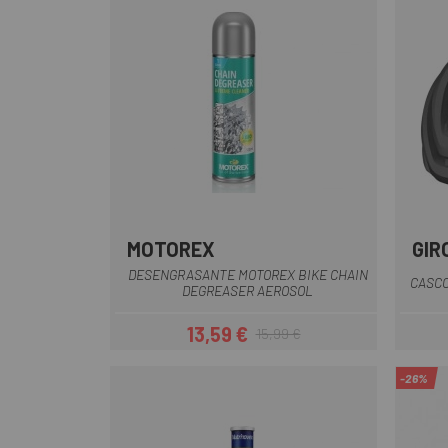
MOTOREX
GIR
DESENGRASANTE MOTOREX BIKE CHAIN
CASCO
DEGREASER AEROSOL
13,59 €
15,99 €
Precio
Precio regular
-26%