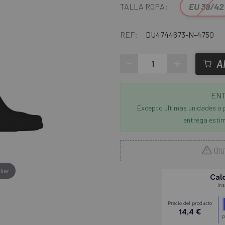
EU 39/42
TALLA ROPA:
REF:
DU4744673-N-4750
-
+
A
ENT
Excepto últimas unidades o 
entrega estim
Últ
liar