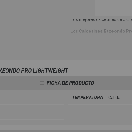
Los mejores calcetines de cicl
Los
Calcetines Etxeondo Pr
creados con el tejido Microsyst
conseguir una alta transpiració
proporcionan una protección so
unión de sus fibras permite obte
XEONDO PRO LIGHTWEIGHT
FICHA DE PRODUCTO
TEMPERATURA
Cálido