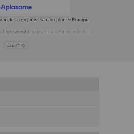
ismo de las mejores marcas están en
Escapa
.
o Lightweight
son unos calcetines perfectos
em Air. Un tejido técnico desarrollado para
LEER MÁS
n, compuesto de fibras ligeras que
lar 50+ (UVA). La tecnologia empleada en la
ner un tejido transpirable, elástico y flexible.