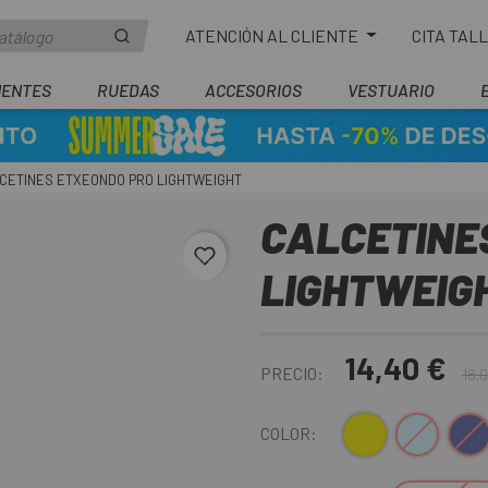
ATENCIÓN AL CLIENTE
CITA TAL
ENTES
RUEDAS
ACCESORIOS
VESTUARIO
CETINES ETXEONDO PRO LIGHTWEIGHT
CALCETINE
favorite_border
LIGHTWEIG
14,40 €
PRECIO:
18,
Amarillo
Azul Claro
Azul Os
COLOR: