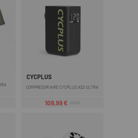
CYCPLUS
ro
Negro
URA
COMPRESOR AIRE CYCPLUS AS2 ULTRA
109,99 €
129 €
ar
Precio
Precio regular