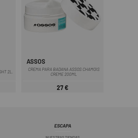
ASSOS
e
Multi
CREMA PARA BADANA ASSOS CHAMOIS
HT 2L.
CREME 200ML
27 €
ar
Precio
ESCAPA
NUESTRAS TIENDAS