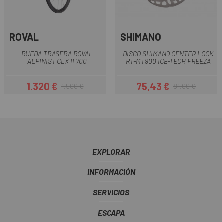
ROVAL
SHIMANO
RUEDA TRASERA ROVAL
DISCO SHIMANO CENTER LOCK
ALPINIST CLX II 700
RT-MT900 ICE-TECH FREEZA
1.320 €
75,43 €
1.500 €
81,99 €
Precio
Precio regular
Precio
Precio regular
EXPLORAR
INFORMACIÓN
SERVICIOS
ESCAPA