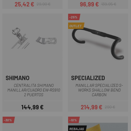
25,42 €
96,99 €
29,90 €
139,95 €
Precio
Precio regular
Precio
Precio regular
-25%
OUTLET
SHIMANO
SPECIALIZED
CENTRALITA SHIMANO
MANILLAR SPECIALIZED S-
MANILLAR/CUADRO EW-RS910
WORKS SHALLOW BEND
2 PUERTOS
CARBON
144,99 €
214,99 €
290 €
Precio
Precio
Precio regular
-30%
-10%
REBAJAS