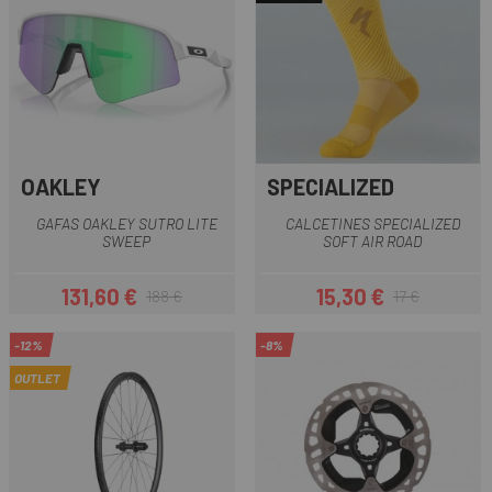
OAKLEY
SPECIALIZED
GAFAS OAKLEY SUTRO LITE
CALCETINES SPECIALIZED
SWEEP
SOFT AIR ROAD
131,60 €
15,30 €
188 €
17 €
Precio
Precio regular
Precio
Precio regular
-12%
-8%
OUTLET