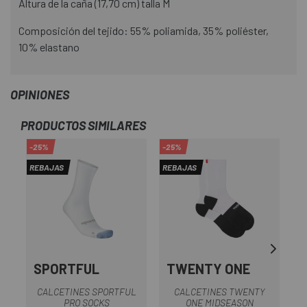
Altura de la caña (17,70 cm) talla M
Composición del tejido: 55% poliamida, 35% poliéster,
10% elastano
OPINIONES
PRODUCTOS SIMILARES
-25%
-25%
REBAJAS
REBAJAS
SPORTFUL
TWENTY ONE
G
CALCETINES SPORTFUL
CALCETINES TWENTY
PRO SOCKS
ONE MIDSEASON