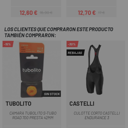
12,60 €
12,70 €
16,90 €
17 €
Precio
Precio regular
Precio
Precio regular
LOS CLIENTES QUE COMPRARON ESTE PRODUCTO
TAMBIÉN COMPRARON:
-15%
-30%
REBAJAS
SIN STOCK
TUBOLITO
CASTELLI
CAMARA TUBOLITO S-TUBO
CULOTTE CORTO CASTELLI
ROAD 700 PRESTA 42MM
ENDURANCE 3