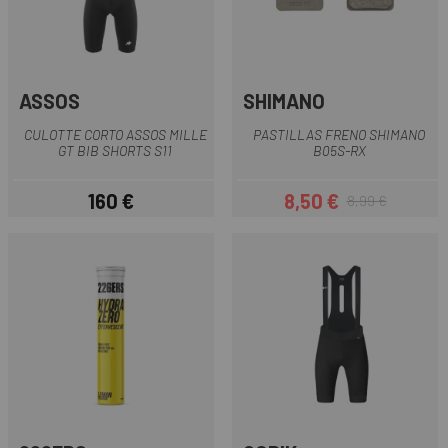
ASSOS
SHIMANO
CULOTTE CORTO ASSOS MILLE
PASTILLAS FRENO SHIMANO
GT BIB SHORTS S11
B05S-RX
160 €
8,50 €
8,99 €
Precio
Precio
Precio regular