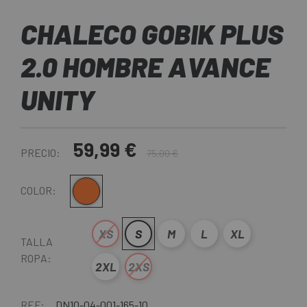
CHALECO GOBIK PLUS
2.0 HOMBRE AVANCE
UNITY
59,99 €
PRECIO:
75,00 €
Naranja
COLOR:
XS
S
M
L
XL
TALLA
ROPA:
2XL
2XS
REF:
DN10-04-001-165-10