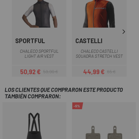
SPORTFUL
CASTELLI
G
CHALECO SPORTFUL
CHALECO CASTELLI
C
LIGHT AIR VEST
SQUADRA STRETCH VEST
50,92 €
44,99 €
59,90 €
65 €
Precio
Precio regular
Precio
Precio regular
LOS CLIENTES QUE COMPRARON ESTE PRODUCTO
TAMBIÉN COMPRARON:
-5%