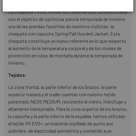
RX EVO+ con ajuste anatómico.
La chaqueta TRAIL Winter Softshell ha sido confeccionada
con el objetivo de optimizar para la temporada de invierno
una de las prendas favoritas de nuestros ciclistas: la
chaqueta con capucha Spring/Fall Hooded Jacket. Esta
chaqueta constituye un nuevo referente en lo que respecta
al aumento de la temperatura corporal y de los niveles de
protección en rutas de montaña durante la temporada de
invierno.
Tejidos:
La zona frontal, la parte inferior de los brazos, la parte
superior trasera y el cuello cuentan con nuestro tejido
patentado NEOS MEDIUM, resistente al viento, hidrófugo y
altamente transpirable. Para la zona superior de los brazos,
la capucha y la parte inferior de la espalda, hemos utilizado
el tejido RX EVO+, un material cepillado de punto por
urdimbre, de elasticidad asimétrica y sometido a un