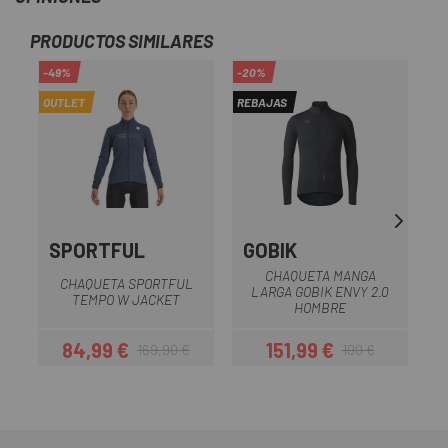
PRODUCTOS SIMILARES
-49%
-20%
-5
OUTLET
REBAJAS
OU
SPORTFUL
GOBIK
CHAQUETA MANGA
CHAQUETA SPORTFUL
LARGA GOBIK ENVY 2.0
TEMPO W JACKET
HOMBRE
84,99 €
151,99 €
169,90 €
190 €
Precio
Precio regular
Precio
Precio regular