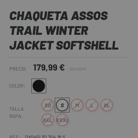
CHAQUETA ASSOS
TRAIL WINTER
JACKET SOFTSHELL
179,99 €
PRECIO:
300,00 €
Negro
COLOR:
XS
S
M
L
XL
TALLA
ROPA:
XXL
XXXL
REF:
DX0451.30.304.18.S