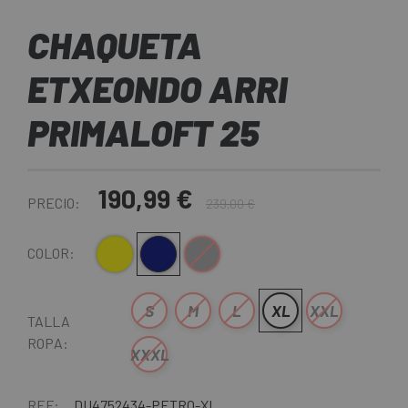
CHAQUETA
ETXEONDO ARRI
PRIMALOFT 25
190,99 €
PRECIO:
239,00 €
Amarillo
Azul Oscuro
Gris
COLOR:
S
M
L
XL
XXL
TALLA
ROPA:
XXXL
REF:
DU4752434-PETRO-XL