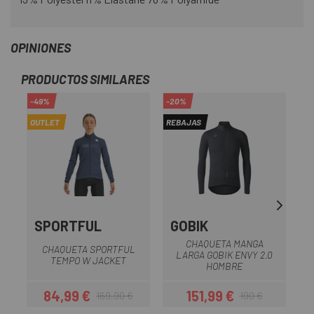
OPINIONES
PRODUCTOS SIMILARES
-49%
-20%
-5
OUTLET
REBAJAS
OU
SPORTFUL
GOBIK
CHAQUETA MANGA
CHAQUETA SPORTFUL
LARGA GOBIK ENVY 2.0
TEMPO W JACKET
HOMBRE
84,99 €
151,99 €
169,90 €
190 €
Precio
Precio regular
Precio
Precio regular