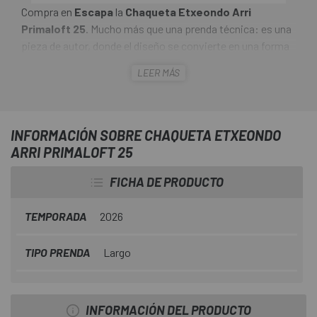
Compra en
Escapa
la
Chaqueta Etxeondo Arri
Primaloft 25
. Mucho más que una prenda técnica: es una
pieza de autor, donde el diseño se convierte en una forma
de expresión. Su confección artesanal y meticulosa,
LEER MÁS
cuidada como si se tratase de una prenda por encargo,
hace de cada unidad una creación única, pensada para
quienes buscan identidad y distinción también sobre la
bicicleta.
INFORMACIÓN SOBRE CHAQUETA ETXEONDO
ARRI PRIMALOFT 25
FICHA DE PRODUCTO
TEMPORADA
2026
TIPO PRENDA
Largo
INFORMACIÓN DEL PRODUCTO