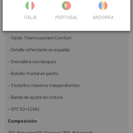
además de ser ligero, compactable y de volumen reducido.
Detalles
ITALIA
PORTUGAL
ANDORRA
- Tejido Primaloft
- Tejido Thermosystem Comfort
- Detalle reflectante en espalda
- Cremallera con bloqueo
- Bolsillo frontal en pecho
- 3 bolsillos traseros independientes
- Banda de ajuste en cintura
- SPF 50+ (UVA)
Composición
13% Polyester11% Elastane 76% Polyamide