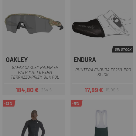
SIN STOCK
OAKLEY
ENDURA
GAFAS OAKLEY RADAR EV
PUNTERA ENDURA FS260-PRO
PATH MATTE FERN
SLICK
TERRAZZO/PRIZM BLK POL
184,80 €
17,99 €
264 €
19,99 €
Precio
Precio regular
Precio
Precio regular
-32%
-15%