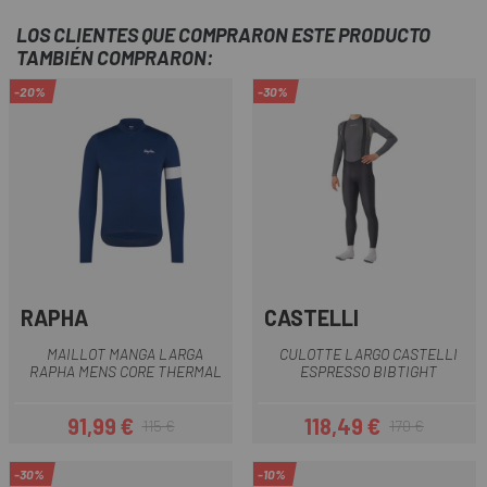
LOS CLIENTES QUE COMPRARON ESTE PRODUCTO
TAMBIÉN COMPRARON:
-20%
-30%
RAPHA
CASTELLI
MAILLOT MANGA LARGA
CULOTTE LARGO CASTELLI
RAPHA MENS CORE THERMAL
ESPRESSO BIBTIGHT
91,99 €
118,49 €
115 €
170 €
Precio
Precio regular
Precio
Precio regular
-30%
-10%