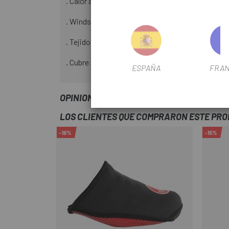
. Calor asegurado sin vaho.
. Windstopper X-Fast 2 cortavientos.
. Tejido cálido para mayor comodidad.
. Cubre hasta el lóbulo de las orejas.
ESPAÑA
FRAN
OPINIONES
LOS CLIENTES QUE COMPRARON ESTE PR
-16%
-15%