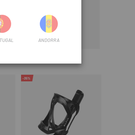
TUGAL
ANDORRA
-35%