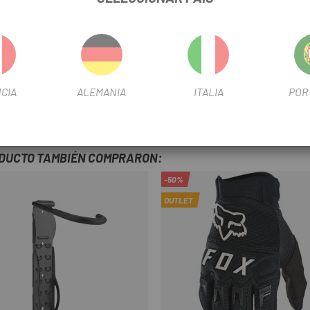
CIA
ALEMANIA
ITALIA
POR
ODUCTO TAMBIÉN COMPRARON:
-50%
OUTLET