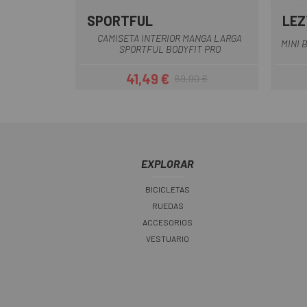
SPORTFUL
LEZ
Negro
CAMISETA INTERIOR MANGA LARGA
MINI 
SPORTFUL BODYFIT PRO
41,49 €
69,90 €
Precio
Precio regular
EXPLORAR
BICICLETAS
RUEDAS
ACCESORIOS
VESTUARIO