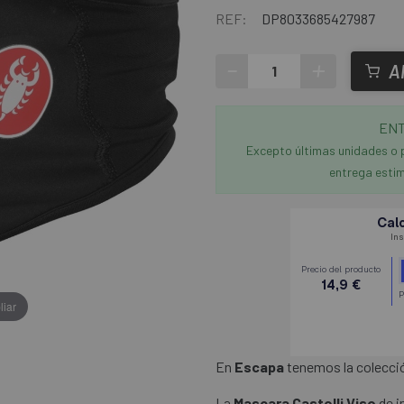
REF:
DP8033685427987
-
+
A
ENT
Excepto últimas unidades o 
entrega estim
liar
En
Escapa
tenemos la colección 
La
Mascara Castelli Viso
de i