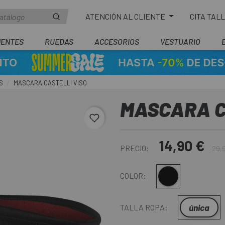
ATENCIÓN AL CLIENTE
CITA TAL
ENTES
RUEDAS
ACCESORIOS
VESTUARIO
S
MASCARA CASTELLI VISO
MASCARA C
favorite_border
14,90 €
PRECIO:
29,
Negro
COLOR:
única
TALLA ROPA: