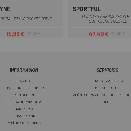
YNE
SPORTFUL
Gris
Negro
Azul
Negro
Rojo
GUANTES LARGOS SPORTF
BOMBA LEZYNE POCKET DRIVE
SOTTOZERO 2 GLOVES
19,99 €
47,49 €
29,95 €
69,90 €
Precio
Precio regular
Precio
Precio regul
INFORMACIÓN
SERVICIOS
ENVIOS
CITA PREVIA TALLER
CONDICIONES DE COMPRA
MAPA DEL SITIO
PAGO SEGURO
APÚNTATE YA Y CONSIGUE EL MEJOR
POLÍTICA DE PRIVACIDAD
BLOG
GARANTÍAS
FINANCIACIÓN
POLÍTICA DE COOKIES