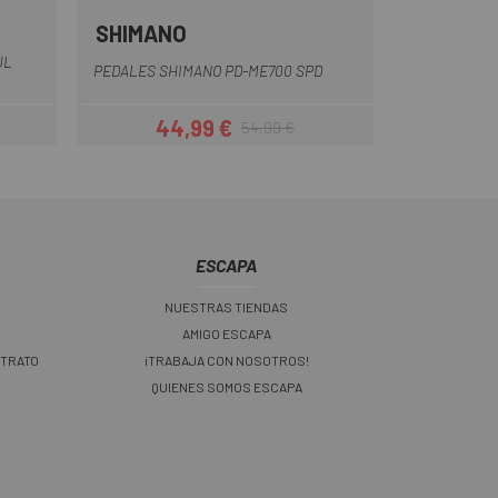
SHIMANO
UL
PEDALES SHIMANO PD-ME700 SPD
44,99 €
54,99 €
ar
Precio
Precio regular
ESCAPA
NUESTRAS TIENDAS
AMIGO ESCAPA
 TRATO
¡TRABAJA CON NOSOTROS!
QUIENES SOMOS ESCAPA