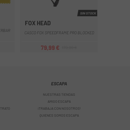
SIN STOCK
FOX HEAD
Blanco-Negro
Marrón
Negro
Verde
Verde Oscuro
ERBAR
CASCO FOX SPEEDFRAME PRO BLOCKED
79,99 €
179,99 €
Precio
Precio regular
ESCAPA
NUESTRAS TIENDAS
AMIGO ESCAPA
 TRATO
¡TRABAJA CON NOSOTROS!
QUIENES SOMOS ESCAPA