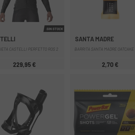
SIN STOCK
TELLI
SANTA MADRE
Azul
Azul Oscuro
Gris
Naranja
Negro
+5
Multi
ETA CASTELLI PERFETTO ROS 2
BARRITA SANTA MADRE OATCAKE
229,95 €
2,70 €
Precio
Precio