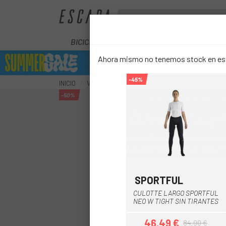
BICICLETAS
ELÉCTRICAS
COMPON
Ahora mismo no tenemos stock en este
-45%
INICIO
VESTUARIO
CULOTTES
LARGOS
CULOT
-50%
SPORTFUL
Negro
CULOTTE LARGO SPORTFUL
NEO W TIGHT SIN TIRANTES
46,49 €
84,90 €