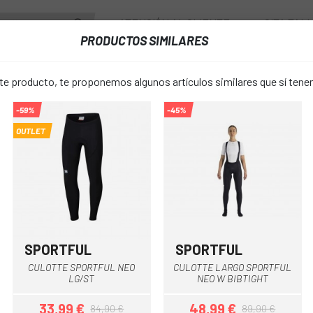
ATENCIÓN AL CLIENTE
CITA TAL
PRODUCTOS SIMILARES
ENTES
RUEDAS
ACCESORIOS
VESTUARIO
 producto, te proponemos algunos artículos similares que sí ten
-59%
-45%
TE LARGO SPORTFUL BODYFIT PRO BIBTIGHT
OUTLET
CULOTTE L
favorite_border
BODYFIT PR
79,49 €
PRECIO:
159
SPORTFUL
SPORTFUL
Negro
Azul
Negro
CULOTTE SPORTFUL NEO
CULOTTE LARGO SPORTFUL
Azul Oscuro
Negro
COLOR:
LG/ST
NEO W BIBTIGHT
33,99 €
48,99 €
84,90 €
89,90 €