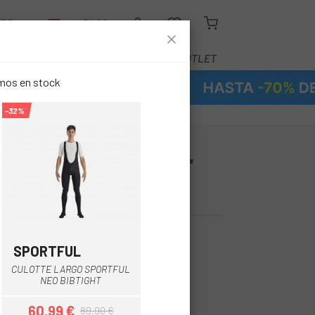
LER
BLOG
EQUIPAMIENTO
SERVICIOS
OUTLET
emos en stock
-32%
ARGO SPORTFUL
O BIBTIGHT
,90 €
SPORTFUL
Azul Oscuro
Negro
CULOTTE LARGO SPORTFUL
NEO BIBTIGHT
60,99 €
89,90 €