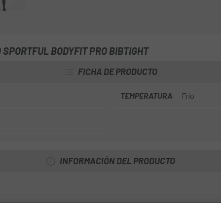
invernal que proporciona la máx
temperaturas bajas mediante el
varias zonas de las piernas y de
elástico para garantizar excele
 SPORTFUL BODYFIT PRO BIBTIGHT
FICHA DE PRODUCTO
TEMPERATURA
Frío
INFORMACIÓN DEL PRODUCTO
tejido peinado y perforado en contacto con la piel