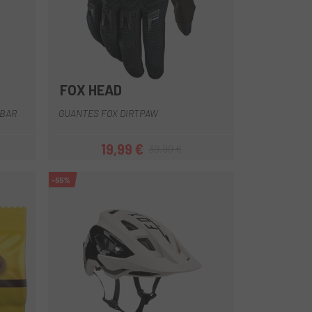
FOX HEAD
Naranja
Amarillo
Azul
Azul-Amarillo
Gris
+6
 BAR
GUANTES FOX DIRTPAW
19,99 €
39,99 €
Precio
Precio regular
-55%