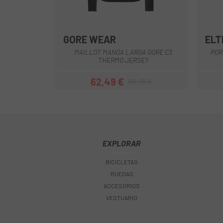
GORE WEAR
ELT
Naranja
Amarillo
Azul
Dorado
Gris
+2
MAILLOT MANGA LARGA GORE C3
POR
THERMO JERSEY
62,49 €
89,95 €
Precio
Precio regular
EXPLORAR
BICICLETAS
RUEDAS
ACCESORIOS
VESTUARIO