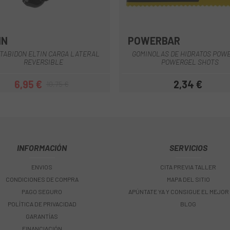
IN
POWERBAR
Negro
TABIDON ELTIN CARGA LATERAL
GOMINOLAS DE HIDRATOS POW
REVERSIBLE
POWERGEL SHOTS
6,95 €
2,34 €
10,75 €
Precio
Precio regular
Precio
INFORMACIÓN
SERVICIOS
ENVIOS
CITA PREVIA TALLER
CONDICIONES DE COMPRA
MAPA DEL SITIO
PAGO SEGURO
APÚNTATE YA Y CONSIGUE EL MEJOR
POLÍTICA DE PRIVACIDAD
BLOG
GARANTÍAS
FINANCIACIÓN