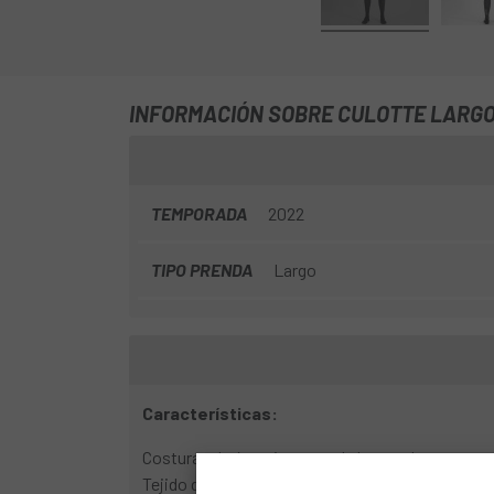
INFORMACIÓN SOBRE CULOTTE LARGO
TEMPORADA
2022
TIPO PRENDA
Largo
Características:
Costuras de 4 agujas en toda la prenda
Tejido de doble capa en la rodilla, con un cálido 