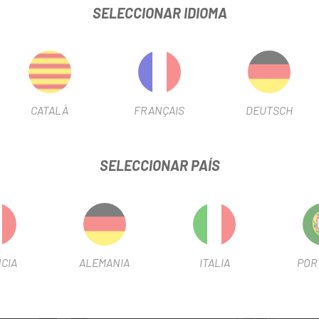
y tejido de peso medio en la trasera
SELECCIONAR IDIOMA
e la rodilla
e en corte vivo en la terminación de la pierna
a reflectante en la parte delantera y trasera
CATALÀ
FRANÇAIS
DEUTSCH
SELECCIONAR PAÍS
-45%
ET
CIA
ALEMANIA
ITALIA
POR