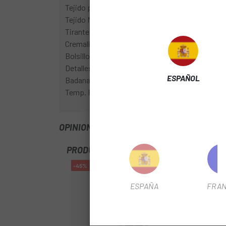
Tejido peinado más pesado en la parte delantera 
Tejido NoRain en la zona de la tibia
Tirantes fabricados con el mismo tejido interior d
Cremallera YKK® en el tobillo Tejido WR con bord
Bolsillos en la parte superior trasera
Detalles reflectantes en el tobillo y marca gráfic
ESPAÑOL
Badana TC Pro
Temp. Range: 2°+ C
OPINIONES
PRODUCTOS SIMILARES
-45%
-59%
OUTL
ESPAÑA
FRAN