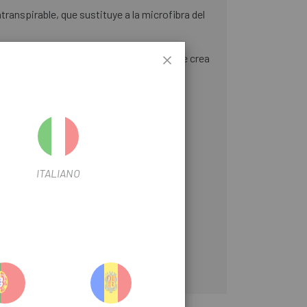
ranspirable, que sustituye a la microfibra del
re las manos y el manillar, de modo que se crea
 sin alterar el agarre con el manillar
ITALIANO
sgaste.