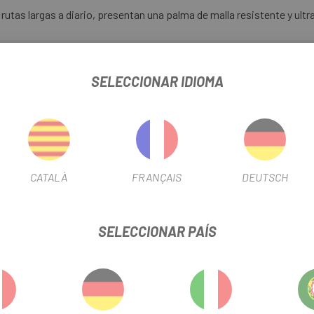
tas largas a diario, presentan una palma de malla resistente y ultrat
n del aire para evacuar el calor y reduce la acumulación de sudor ent
SELECCIONAR IDIOMA
, y un acolchado ligero reduce las vibraciones y las microvibraciones
ente ventilación y evita la acumulación de sudor.
CATALÀ
FRANÇAIS
DEUTSCH
a un ajuste seguro y cómodo sin restricciones.
la forma de la mano, ofreciendo un ajuste personalizado.
SELECCIONAR PAÍS
n mayor durabilidad y protección en las zonas más expuestas al de
e que combina estilo y funcionalidad.