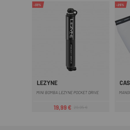
-33%
-25%
LEZYNE
CAS
Gris
Negro
MINI BOMBA LEZYNE POCKET DRIVE
MANGU
19,99 €
29,95 €
Precio
Precio regular