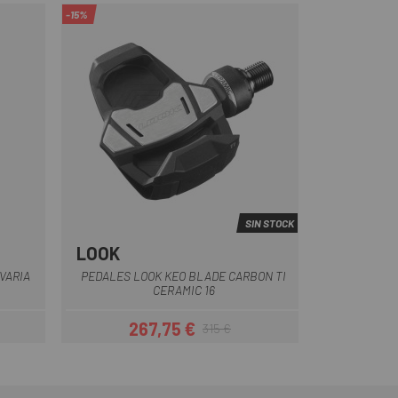
-15%
SIN STOCK
LOOK
Negro
VARIA
PEDALES LOOK KEO BLADE CARBON TI
CERAMIC 16
267,75 €
315 €
ar
Precio
Precio regular