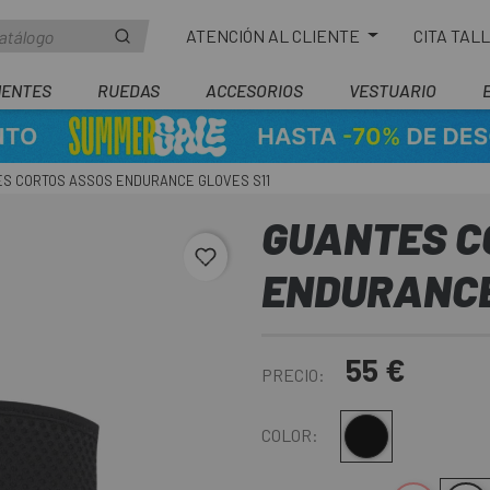
ATENCIÓN AL CLIENTE
CITA TAL
ENTES
RUEDAS
ACCESORIOS
VESTUARIO
S CORTOS ASSOS ENDURANCE GLOVES S11
GUANTES C
favorite_border
ENDURANCE
55 €
PRECIO:
Negro
COLOR: