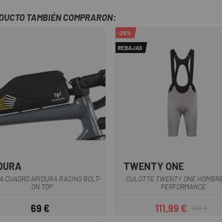
ODUCTO TAMBIÉN COMPRARON:
-25%
REBAJAS
DURA
TWENTY ONE
Negro
Verde Oliva
Azul Claro
Azul Oscuro
Gris
Negr
+2
A CUADRO APIDURA RACING BOLT-
CULOTTE TWENTY ONE HOMBRE
ON TOP
PERFORMANCE
69 €
111,99 €
150 €
Precio
Precio
Precio regul