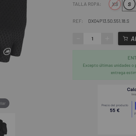
XS
S
TALLA ROPA:
REF:
DX04P13.50.551.18.S
-
+
A
ENT
Excepto últimas unidades o 
entrega estim
liar