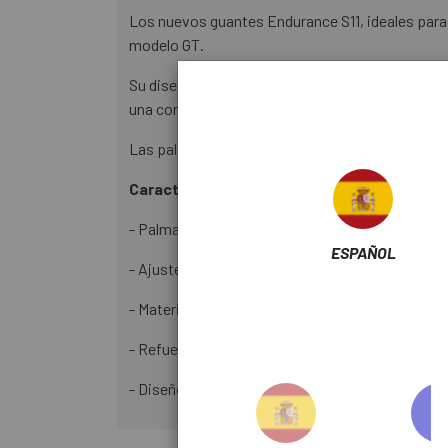
Los nuevos guantes Endurance S11, ideales para ru
modelo GT.
Su diseño de secado rápido aumenta la circulació
una conexión segura y receptiva.
Las palmas se refuerzan en los puntos de contacto
Características:
- Palma de malla transpirable: Permite una excel
ESPAÑOL
- Ajuste cómodo: El corte regularFit proporcion
- Material elástico: Se adapta perfectamente a 
- Refuerzos en zonas estratégicas: Proporciona
- Diseño minimalista: Un diseño limpio y elegant