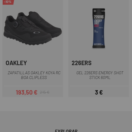
-10%
OAKLEY
226ERS
ZAPATILLAS OAKLEY KOYA RC
GEL 226ERS ENERGY SHOT
BOA CLIPLESS
STICK 60ML
193,50 €
3 €
215 €
Precio
Precio regular
Precio
EXPLORAR