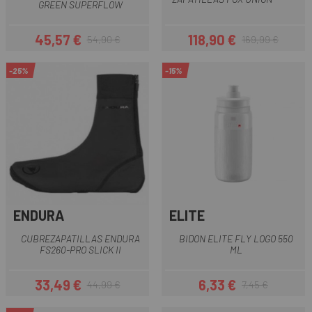
GREEN SUPERFLOW
45,57 €
118,90 €
54,90 €
169,99 €
Precio
Precio regular
Precio
Precio regular
-25%
-15%
ENDURA
ELITE
CUBREZAPATILLAS ENDURA
BIDON ELITE FLY LOGO 550
FS260-PRO SLICK II
ML
33,49 €
6,33 €
44,99 €
7,45 €
Precio
Precio regular
Precio
Precio regular