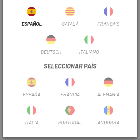
La tela de malla de poliéster que absorbe la humedad aleja el
sudor del cuerpo para mantenerte seco y cómodo
ESPAÑOL
CATALÀ
FRANÇAIS
La prenda completa utiliza tejidos reciclados
Ajuste específico para bicicletas de montaña
DEUTSCH
ITALIANO
Parte trasera larga para conseguir una cobertura específica
sobre la bici
SELECCIONAR PAÍS
El modelo mide 1,78 m, tiene una cintura de 76 cm y usa una
talla M.
Materiales
ESPAÑA
FRANCIA
ALEMANIA
100% poliéster reciclado
Cuidado
ITALIA
PORTUGAL
ANDORRA
Lavadora modo delicado y frío