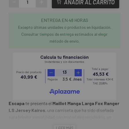
-
+
AÑADIR AL CARRITO
ENTREGA EN 48 HORAS
Excepto últimas unidades o productos en liquidación.
Consultar tiempos de entrega estimados al elegir
método de envío.
Escapa
te presenta el
Maillot Manga Larga Fox Ranger
LS Jersey Kairos
, una camiseta que ha sido diseñada
para brindar versatilidad con materiales reciclados, un
ajuste actualizado y telas elásticas para un rendimiento
LEER MÁS