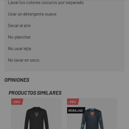
Lavar los colores oscuros por separado
Usar un detergente suave
Secar al aire
No planchar
No usar lejía
No lavar en seco
OPINIONES
PRODUCTOS SIMILARES
-25%
-25%
-2
REBAJAS
RE