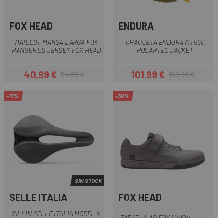
FOX HEAD
ENDURA
MAILLOT MANGA LARGA FOX
CHAQUETA ENDURA MT500
RANGER LS JERSEY FOX HEAD
POLARTEC JACKET
40,99 €
101,99 €
54,99 €
169,99 €
Precio
Precio regular
Precio
Precio regular
-17%
-30%
SIN STOCK
SELLE ITALIA
FOX HEAD
SILLIN SELLE ITALIA MODEL X
ZAPATILLAS FOX UNION