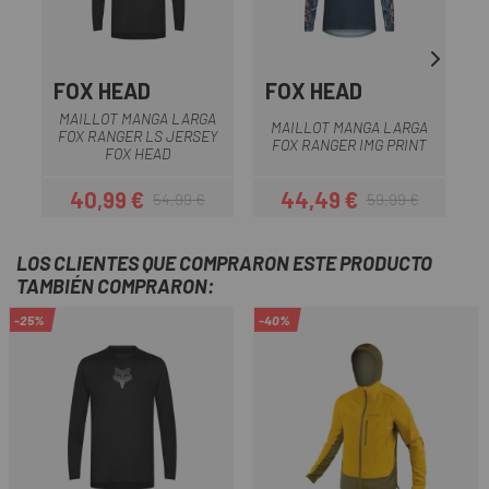
FOX HEAD
FOX HEAD
MAILLOT MANGA LARGA
MAILLOT MANGA LARGA
FOX RANGER LS JERSEY
FOX RANGER IMG PRINT
FOX HEAD
40,99 €
44,49 €
54,99 €
59,99 €
Precio
Precio regular
Precio
Precio regular
LOS CLIENTES QUE COMPRARON ESTE PRODUCTO
TAMBIÉN COMPRARON:
-25%
-40%