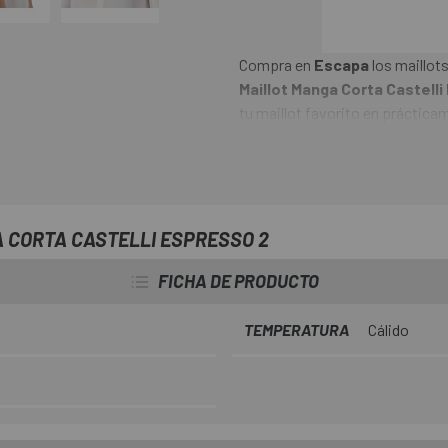
Compra en
Escapa
los maillot
Maillot Manga Corta Castelli
tu maillot favorito en práctica
un equilibrio perfecto entre co
materiales avanzados y una con
sobre la bicicleta.
 CORTA CASTELLI ESPRESSO 2
FICHA DE PRODUCTO
TEMPERATURA
Cálido