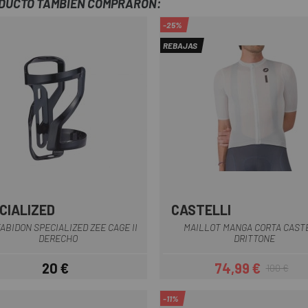
ODUCTO TAMBIÉN COMPRARON:
-25%
REBAJAS
CIALIZED
CASTELLI
Negro-Blanco
Negro-Rojo
Negro-Verde
Rosa
Verde
+3
Azul-Rosa
Blanco
Marrón
Naranj
ABIDON SPECIALIZED ZEE CAGE II
MAILLOT MANGA CORTA CAST
DERECHO
DRITTONE
20 €
74,99 €
100 €
Precio
Precio
Precio regul
-11%