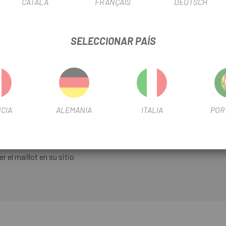
CATALÀ
FRANÇAIS
DEUTSCH
desarrollado por Castelli.
a ofrecer transpirabilidad, comodidad y un ajuste perfecto
SELECCIONAR PAÍS
 aerodinámica
uridad dotado de cremallera para objetos de valor
CIA
ALEMANIA
ITALIA
POR
ácil de usar
r el maillot en su sitio