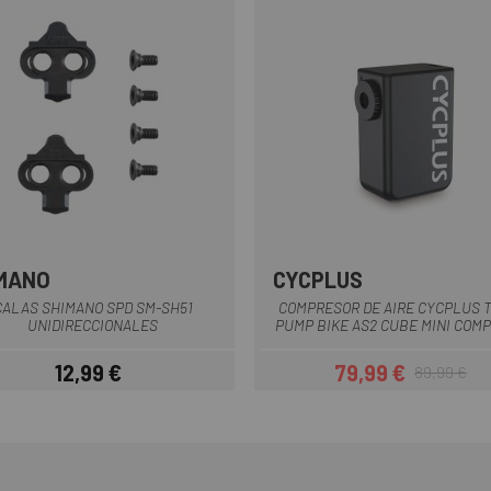
MANO
CYCPLUS
Multi
Multi
CALAS SHIMANO SPD SM-SH51
COMPRESOR DE AIRE CYCPLUS T
UNIDIRECCIONALES
PUMP BIKE AS2 CUBE MINI COM
12,99 €
79,99 €
89,99 €
Precio
Precio
Precio regul