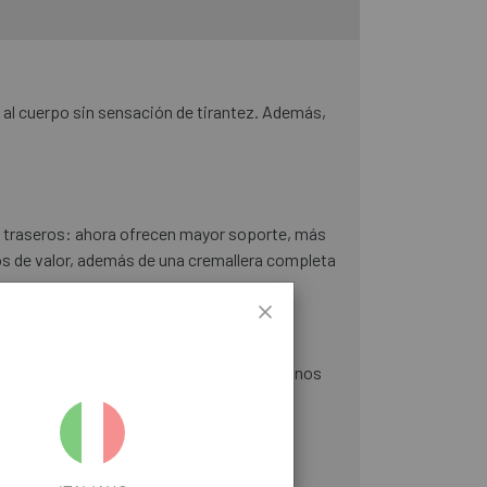
 al cuerpo sin sensación de tirantez. Además,
os traseros: ahora ofrecen mayor soporte, más
etos de valor, además de una cremallera completa
ra y verano. Los logos actualizados con tonos
 mantener tu talla habitual de Castelli,