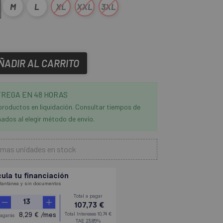
M
L
XL
XXL
3XL
ÑADIR AL CARRITO
REGA EN 48 HORAS
productos en liquidación. Consultar tiempos de
ados al elegir método de envío.
imas unidades en stock