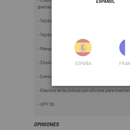
ESPAÑOL
gracias a la elasticidad del tejido Air_O Stretch, 
- Tejido Air_O Stretch diseñado por Castelli par
- Tejido optimizado para la transpirabilidad y la
- Mangas de corte recto para mayor comodidad
- 3 bolsillos traseros con cuarto bolsillo de seg
ESPAÑA
FRAN
- Cremallera completa YKK® Vislon® con tirador f
- Elástico en la cintura con silicona para mantene
- UPF 30
OPINIONES