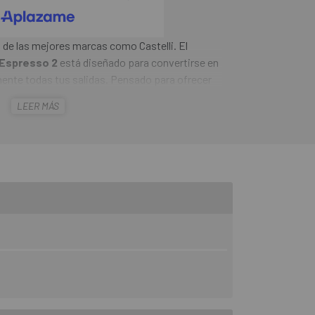
s de las mejores marcas como Castelli. El
 Espresso 2
está diseñado para convertirse en
mente todas tus salidas. Pensado para ofrecer
modidad, transpirabilidad y ajuste, combina
LEER MÁS
fección refinada para mejorar tu experiencia