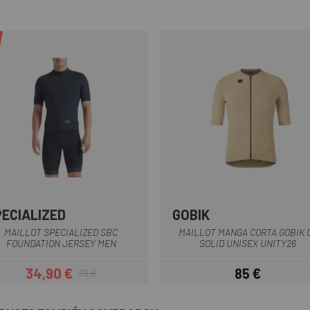
PECIALIZED
GOBIK
Negro
Rosa
Blanco
Marrón
Verde
Naranja
MAILLOT SPECIALIZED SBC
MAILLOT MANGA CORTA GOBIK 
FOUNDATION JERSEY MEN
SOLID UNISEX UNITY26
34,90 €
85 €
79 €
Precio
Precio regular
Precio