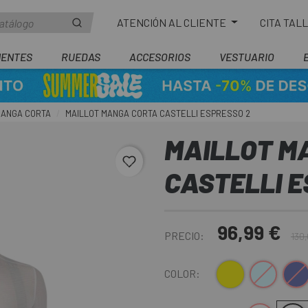
ATENCIÓN AL CLIENTE
CITA TAL
ENTES
RUEDAS
ACCESORIOS
VESTUARIO
ANGA CORTA
MAILLOT MANGA CORTA CASTELLI ESPRESSO 2
MAILLOT M
favorite_border
CASTELLI E
96,99 €
PRECIO:
130
Amarillo
Azul Claro
Azul Os
COLOR: