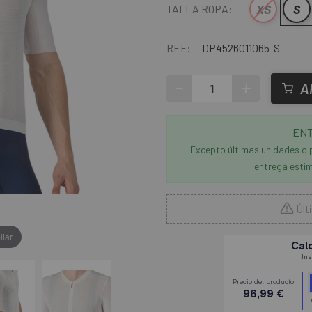
XS
S
TALLA ROPA:
REF:
DP4526011065-S
-
+
A
ENT
Excepto últimas unidades o 
entrega estim
Últ
liar