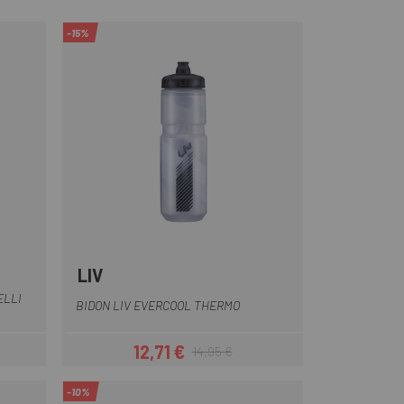
-15%
LIV
a-Gris
Transparente
ELLI
BIDON LIV EVERCOOL THERMO
12,71 €
14,95 €
ar
Precio
Precio regular
-10%