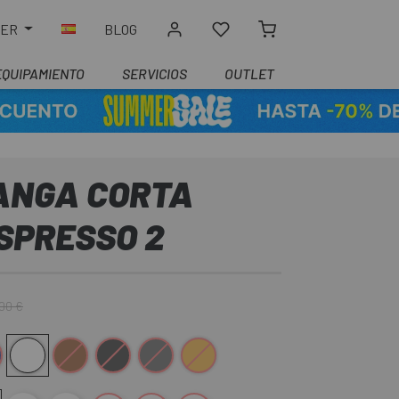
LER
BLOG
EQUIPAMIENTO
SERVICIOS
OUTLET
ANGA CORTA
SPRESSO 2
,00 €
curo
Blanco
Marrón
Negro
Gris oscuro
Naranja-Gris