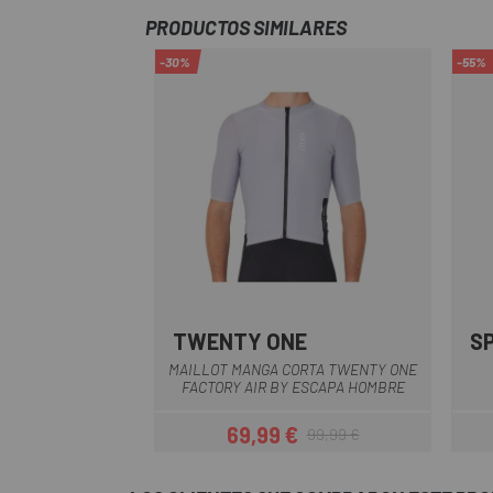
PRODUCTOS SIMILARES
-30%
-55%
TWENTY ONE
S
Gris
MAILLOT MANGA CORTA TWENTY ONE
FACTORY AIR BY ESCAPA HOMBRE
69,99 €
99,99 €
Precio
Precio regular