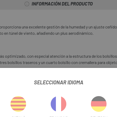
INFORMACIÓN DEL PRODUCTO
, proporciona una excelente gestión de la humedad y un ajuste ceñido
o en túnel de viento, añadiendo un plus aerodinámico.
más optimizado, con especial atención a la estructura de los bolsill
tres bolsillos traseros y un cuarto bolsillo con cremallera para obj
SELECCIONAR IDIOMA
o entre 18 °C y 35 °C lo convierten en una prenda ideal para primave
rador añaden el toque final de estilo.
a talla más pequeña que la edición anterior Espresso. Recomendamos