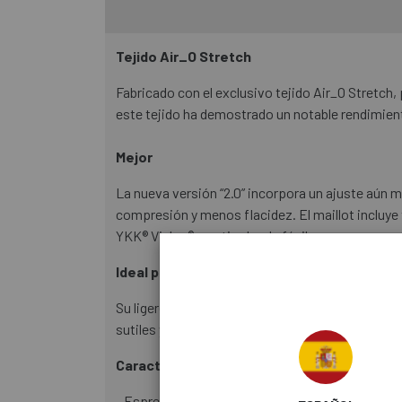
Tejido Air_O Stretch
Fabricado con el exclusivo tejido Air_O Stretch
este tejido ha demostrado un notable rendimient
Mejor
La nueva versión “2.0” incorpora un ajuste aún 
compresión y menos flacidez. El maillot incluye 
YKK® Vislon® con tirador de fácil uso.
Ideal para Verano
Su ligereza (100 g) y su rango de uso recomendad
sutiles y el característico escorpión rojo en el ti
Características del producto
- Espresso 2 Jersey talla aproximadamente medi