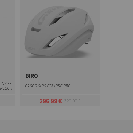
GIRO
Verde Mate
Burdeos
Azul
Crema
Negro-Naranja
+1
INY E-
CASCO GIRO ECLIPSE PRO
PRESOR
296,99 €
329,99 €
ar
Precio
Precio regular