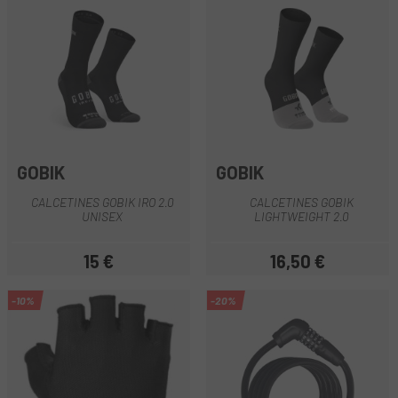
GOBIK
GOBIK
CALCETINES GOBIK IRO 2.0
CALCETINES GOBIK
UNISEX
LIGHTWEIGHT 2.0
15 €
16,50 €
Precio
Precio
-10%
-20%