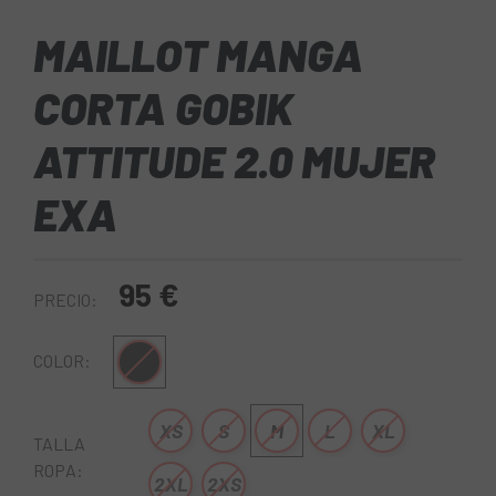
MAILLOT MANGA
CORTA GOBIK
ATTITUDE 2.0 MUJER
EXA
95 €
PRECIO:
Multi
COLOR:
XS
S
M
L
XL
TALLA
ROPA:
2XL
2XS