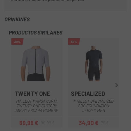
OPINIONES
PRODUCTOS SIMILARES
-30%
-55%
TWENTY ONE
SPECIALIZED
G
MAILLOT MANGA CORTA
MAILLOT SPECIALIZED
TWENTY ONE FACTORY
SBC FOUNDATION
AIR BY ESCAPA HOMBRE
JERSEY MEN
69,99 €
34,90 €
99,99 €
79 €
Precio
Precio regular
Precio
Precio regular