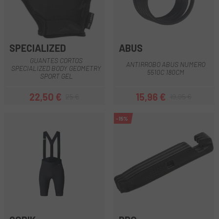
SPECIALIZED
ABUS
GUANTES CORTOS
ANTIRROBO ABUS NUMERO
SPECIALIZED BODY GEOMETRY
5510C 180CM
SPORT GEL
22,50 €
15,96 €
25 €
19,95 €
Precio
Precio regular
Precio
Precio regular
-15%