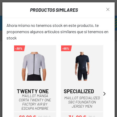
PRODUCTOS SIMILARES
Ahora mismo no tenemos stock en este producto, te
proponemos algunos artículos similares que sí tenemos en
stock
-30%
-55%
favori
TWENTY ONE
SPECIALIZED
GO
MAILLOT MANGA
MAILLOT SPECIALIZED
CORTA TWENTY ONE
SBC FOUNDATION
COR
FACTORY AIR BY
JERSEY MEN
ESCAPA HOMBRE