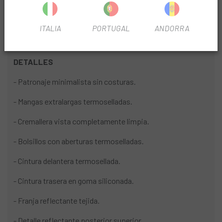
prestaciones necesarias para superar tus propios límites.
Perfecta para quienes buscan combinar alto rendimiento,
ITALIA
PORTUGAL
ANDORRA
sofisticación y una estética que marca la diferencia.
DETALLES
- Patronaje minimalista sin costuras.
- Mangas extralargas termoselladas.
- Cremallera vista completamente limpia.
- Bolsillos con aberturas termoselladas.
- Cintura delantera termosellada.
- Cintura trasera en goma siliconada.
- Franja reflectante tejida.
- Detalle reflectante posterior superior.