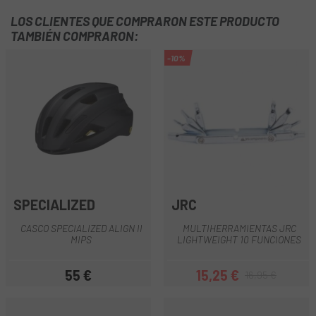
LOS CLIENTES QUE COMPRARON ESTE PRODUCTO
TAMBIÉN COMPRARON:
-10%
SPECIALIZED
JRC
CASCO SPECIALIZED ALIGN II
MULTIHERRAMIENTAS JRC
MIPS
LIGHTWEIGHT 10 FUNCIONES
55 €
15,25 €
16,95 €
Precio
Precio
Precio regular