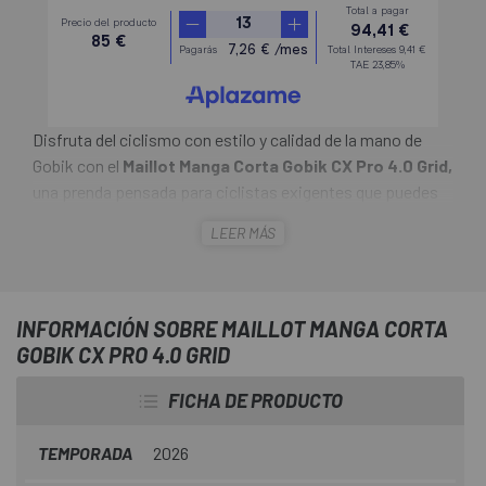
Disfruta del ciclismo con estilo y calidad de la mano de
Gobik con el
Maillot Manga Corta Gobik CX Pro 4.0 Grid,
una prenda pensada para ciclistas exigentes que puedes
encontrar en
Escapa
. Destaca por combinar ligereza,
LEER MÁS
ajuste y rendimiento en una sola prenda. Su diseño
estilizado y su estructura técnica se unen para ofrecerte
una experiencia más natural, fluida y cómoda sobre la
bicicleta, tanto en esfuerzos intensos como en largas
INFORMACIÓN SOBRE MAILLOT MANGA CORTA
distancias.
GOBIK CX PRO 4.0 GRID
FICHA DE PRODUCTO
TEMPORADA
2026