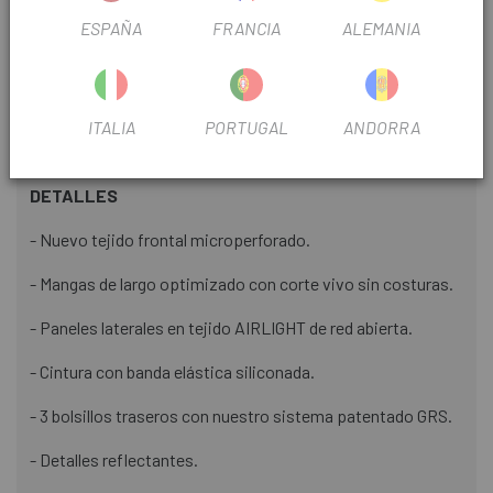
siliconada, ofrece un ajuste firme, transpirable y estable
ESPAÑA
FRANCIA
ALEMANIA
durante toda la ruta.
Un maillot pensado para quienes buscan ir más allá del
rendimiento: para quienes pedalean con intención,
ITALIA
PORTUGAL
ANDORRA
precisión y estilo.
DETALLES
- Nuevo tejido frontal microperforado.
- Mangas de largo optimizado con corte vivo sin costuras.
- Paneles laterales en tejido AIRLIGHT de red abierta.
- Cintura con banda elástica siliconada.
- 3 bolsillos traseros con nuestro sistema patentado GRS.
- Detalles reflectantes.