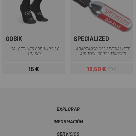
GOBIK
SPECIALIZED
CALCETINES GOBIK IRO 2.0
ADAPTADOR CO2 SPECIALIZED
UNISEX
AIR TOOL CPRO2 TRIGGER
15 €
19,50 €
30 €
Precio
Precio
Precio regular
EXPLORAR
INFORMACIÓN
SERVICIOS