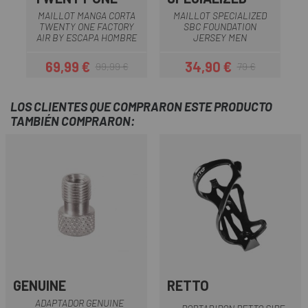
MAILLOT MANGA CORTA
MAILLOT SPECIALIZED
TWENTY ONE FACTORY
SBC FOUNDATION
AIR BY ESCAPA HOMBRE
JERSEY MEN
69,99 €
34,90 €
99,99 €
79 €
Precio
Precio regular
Precio
Precio regular
LOS CLIENTES QUE COMPRARON ESTE PRODUCTO
TAMBIÉN COMPRARON:
GENUINE
RETTO
ADAPTADOR GENUINE