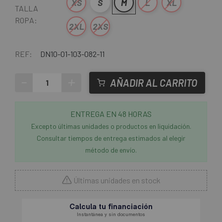
XS
S
M
L
XL
TALLA
ROPA:
2XL
2XS
REF:
DN10-01-103-082-11
-
+
AÑADIR AL CARRITO
ENTREGA EN 48 HORAS
Excepto últimas unidades o productos en liquidación.
Consultar tiempos de entrega estimados al elegir
método de envío.
Últimas unidades en stock