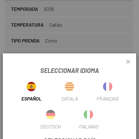
logo de Fox Head.
TEMPORADA
2026
TEMPERATURA
Cálido
TIPO PRENDA
Corto
INFORMACIÓN DEL PRODUCTO
SELECCIONAR IDIOMA
Características principales
Materiales que absorben la humedad
ESPAÑOL
CATALÀ
FRANÇAIS
Hecho con tejidos reciclados
Panel trasero de cola abatible para cobertura
DEUTSCH
ITALIANO
Recomendado para niños de 6 a 14 años