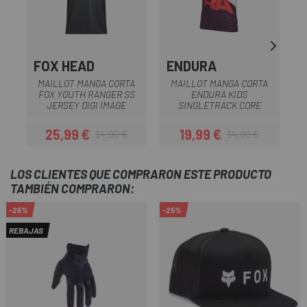
FOX HEAD
ENDURA
MAILLOT MANGA CORTA
MAILLOT MANGA CORTA
FOX YOUTH RANGER SS
ENDURA KIDS
JERSEY DIGI IMAGE
SINGLETRACK CORE
25,99 €
19,99 €
34,99 €
34,99 €
Precio
Precio regular
Precio
Precio regular
LOS CLIENTES QUE COMPRARON ESTE PRODUCTO
TAMBIÉN COMPRARON:
-25%
-25%
REBAJAS