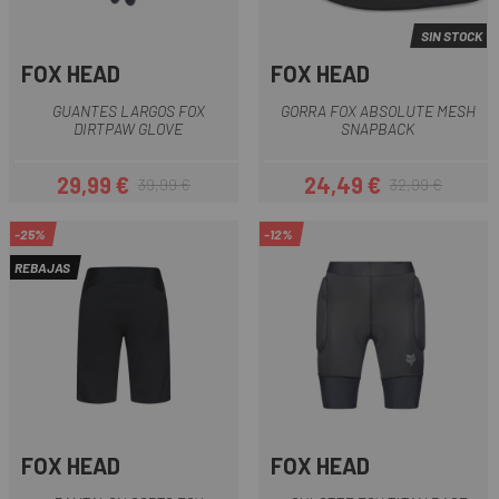
SIN STOCK
FOX HEAD
FOX HEAD
GUANTES LARGOS FOX
GORRA FOX ABSOLUTE MESH
DIRTPAW GLOVE
SNAPBACK
29,99 €
24,49 €
39,99 €
32,99 €
Precio
Precio regular
Precio
Precio regular
-25%
-12%
REBAJAS
FOX HEAD
FOX HEAD