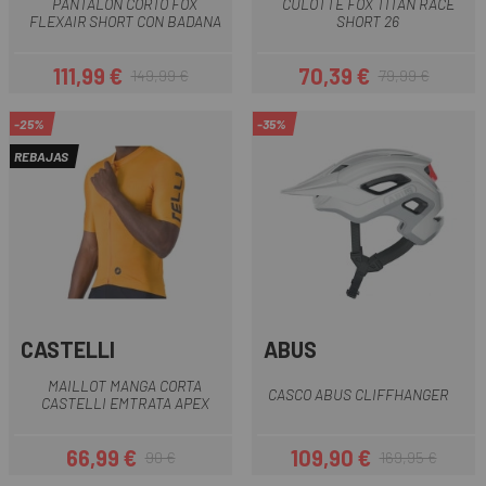
PANTALON CORTO FOX
CULOTTE FOX TITAN RACE
FLEXAIR SHORT CON BADANA
SHORT 26
111,99 €
70,39 €
149,99 €
79,99 €
Precio
Precio regular
Precio
Precio regular
-25%
-35%
REBAJAS
CASTELLI
ABUS
MAILLOT MANGA CORTA
CASCO ABUS CLIFFHANGER
CASTELLI EMTRATA APEX
66,99 €
109,90 €
90 €
169,95 €
Precio
Precio regular
Precio
Precio regular