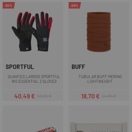
-32%
-25%
SPORTFUL
BUFF
GUANTES LARGOS SPORTFUL
TUBULAR BUFF MERINO
WS ESSENTIAL 2 GLOVES
LIGHTWEIGHT
40,49 €
18,70 €
59,90 €
24,95 €
Precio
Precio regular
Precio
Precio regular