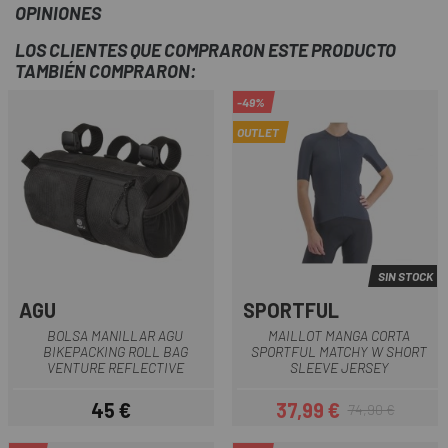
OPINIONES
LOS CLIENTES QUE COMPRARON ESTE PRODUCTO
TAMBIÉN COMPRARON:
-49%
OUTLET
SIN STOCK
AGU
SPORTFUL
BOLSA MANILLAR AGU
MAILLOT MANGA CORTA
BIKEPACKING ROLL BAG
SPORTFUL MATCHY W SHORT
VENTURE REFLECTIVE
SLEEVE JERSEY
45 €
37,99 €
74,90 €
Precio
Precio
Precio regular