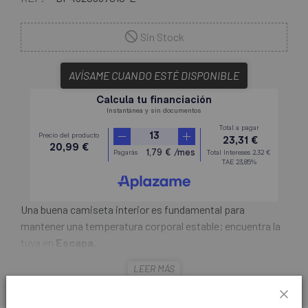
Sin Stock
AVÍSAME CUANDO ESTÉ DISPONIBLE
Una buena camiseta interior es fundamental para
mantener una temperatura corporal estable; encuentra la
tuya en
Escapa
.
LEER MÁS
La
Camiseta Interior Manga Larga Castelli Prosecco
Tech Women
es una prenda interior femenina diseñada
para mantener el cuerpo seco con temperaturas frescas.