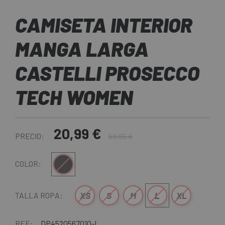
CAMISETA INTERIOR
MANGA LARGA
CASTELLI PROSECCO
TECH WOMEN
20,99 €
PRECIO:
69,95 €
Negro
COLOR:
XS
S
M
L
XL
TALLA ROPA:
REF:
DP4520567010-L