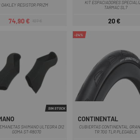
KIT ESPACIADORES SPECIALI
 OAKLEY RESISTOR PRIZM
TARMAC SL7
74,90 €
20 €
107 €
Precio
Precio regular
Precio
-24%
SIN STOCK
MANO
CONTINENTAL
Negro
EMANETAS SHIMANO ULTEGRA DI2
CUBIERTAS CONTINENTAL GRAN
GOMA ST-R8070
TR 700 TLR PLEGABLE