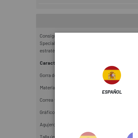
Consigue el ajuste ideal con la correa trasera aj
Specialized bordado en la parte delantera y un l
estratégicamente situados mejoran la transpira
Características:
Gorra de 6 paneles con ala curvada.
Material de sarga de algodón resistente.
ESPAÑOL
Correa trasera ajustable con cierre de clip metál
Gráfico bordado de la bandera de Specialized en l
Agujeros bordados para mayor transpirabilidad.
Talla única.