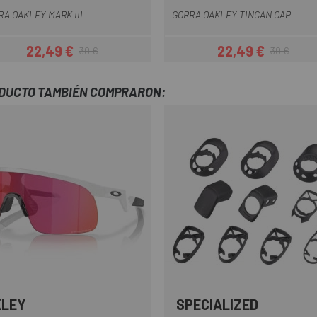
RA OAKLEY MARK III
GORRA OAKLEY TINCAN CAP
22,49 €
22,49 €
30 €
30 €
Precio
Precio regular
Precio
Precio regula
ODUCTO TAMBIÉN COMPRARON:
KLEY
SPECIALIZED
Rojo-Rosa
Amarillo
Azul-Naranja
Blanco-Azul
Blanco-Rojo
+6
Multi