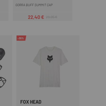
GORRA BUFF SUMMIT CAP
22,40 €
29,95 €
r
Precio
Precio regular
-35%
FOX HEAD
Blanco
Negro