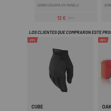
GORRA ESCAPA SIX PANELS
GOR
12 €
20 €
Precio
Precio regular
LOS CLIENTES QUE COMPRARON ESTE PR
-25%
-30%
CUBE
OA
Negro