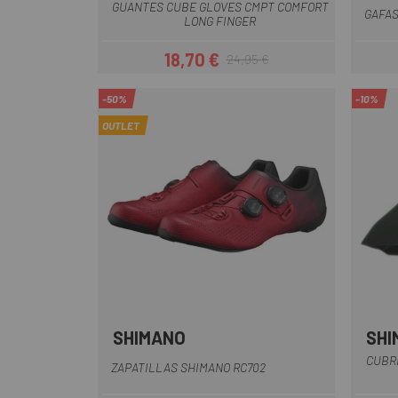
GUANTES CUBE GLOVES CMPT COMFORT
GAFAS
LONG FINGER
18,70 €
24,95 €
Precio
Precio regular
-50%
-10%
OUTLET
SHIMANO
SHI
Blanco
Negro
Rojo
Rojo-Negro
CUBR
ZAPATILLAS SHIMANO RC702