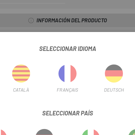
INFORMACIÓN DEL PRODUCTO
ustable y el cierre de clip metálico, proporcionando una sensación se
ogotipo S tejido en la parte trasera añaden un toque distintivo de m
SELECCIONAR IDIOMA
bilidad, garantizando una experiencia fresca y cómoda.
CATALÀ
FRANÇAIS
DEUTSCH
ico.
a parte delantera con el logotipo S tejido en la parte trasera.
SELECCIONAR PAÍS