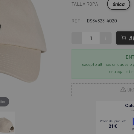
única
TALLA ROPA:
REF:
DS64823-4020
-
+
A
ENT
Excepto últimas unidades o 
entrega estim
Últ
liar