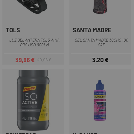
TOLS
SANTA MADRE
LUZ DELANTERA TOLS AINA
GEL SANTA MADRE 30CHO 100
PRO USB 900LM
CAF
39,96 €
3,20 €
49,95 €
Precio
Precio regular
Precio