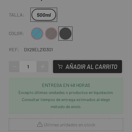
500ml
TALLA:
Azul
Gris
Gris-Rojo
COLOR:
REF:
DX29EL210301
-
+
AÑADIR AL CARRITO
ENTREGA EN 48 HORAS
Excepto últimas unidades o productos en liquidación.
Consultar tiempos de entrega estimados al elegir
método de envío.
Últimas unidades en stock