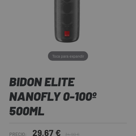
Toca para expandir
BIDON ELITE
NANOFLY 0-100º
500ML
29,67 €
PRECIO:
34,90 €