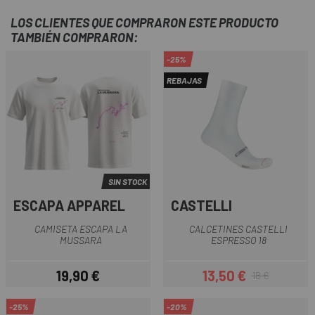
LOS CLIENTES QUE COMPRARON ESTE PRODUCTO
TAMBIÉN COMPRARON:
-25%
REBAJAS
SIN STOCK
ESCAPA APPAREL
CASTELLI
CAMISETA ESCAPA LA
CALCETINES CASTELLI
MUSSARA
ESPRESSO 18
19,90 €
13,50 €
18 €
Precio
Precio
Precio regular
-25%
-20%