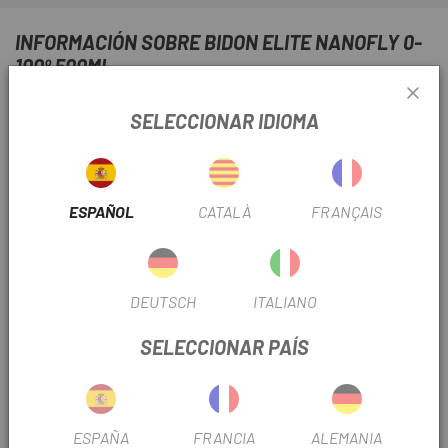
INFORMACIÓN SOBRE BIDON ELITE NANOFLY 0-
100º 500ML
FICHA DE PRODUCTO
SELECCIONAR IDIOMA
ISOTÉRMICO
Si
ESPAÑOL
CATALÀ
FRANÇAIS
INFORMACIÓN DEL PRODUCTO
Características:
DEUTSCH
ITALIANO
Con un práctico tapón de protección.
SELECCIONAR PAÍS
Con panel aislante Nanogel®.
Flexible y simple para comprimir.
ESPAÑA
FRANCIA
ALEMANIA
Peso: 145 gr.