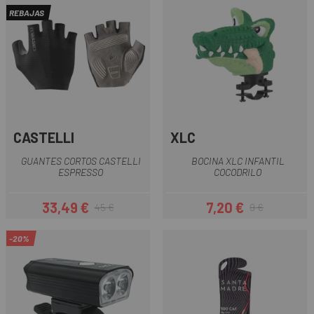
REBAJAS
CASTELLI
XLC
GUANTES CORTOS CASTELLI
BOCINA XLC INFANTIL
ESPRESSO
COCODRILO
33,49 €
7,20 €
45 €
9 €
Precio
Precio regular
Precio
Precio regular
-20%