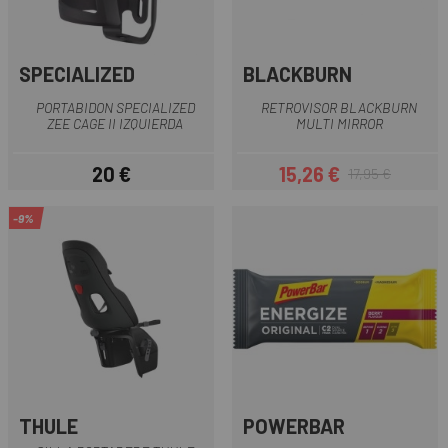
SPECIALIZED
BLACKBURN
PORTABIDON SPECIALIZED
RETROVISOR BLACKBURN
ZEE CAGE II IZQUIERDA
MULTI MIRROR
20 €
15,26 €
17,95 €
Precio
Precio
Precio regular
-9%
THULE
POWERBAR