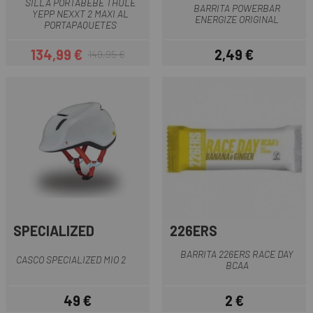
SILLA PORTABEBE THULE
BARRITA POWERBAR
YEPP NEXXT 2 MAXI AL
ENERGIZE ORIGINAL
PORTAPAQUETES
134,99 €
2,49 €
149,95 €
Precio
Precio regular
Precio
SPECIALIZED
226ERS
BARRITA 226ERS RACE DAY
CASCO SPECIALIZED MIO 2
BCAA
49 €
2 €
Precio
Precio