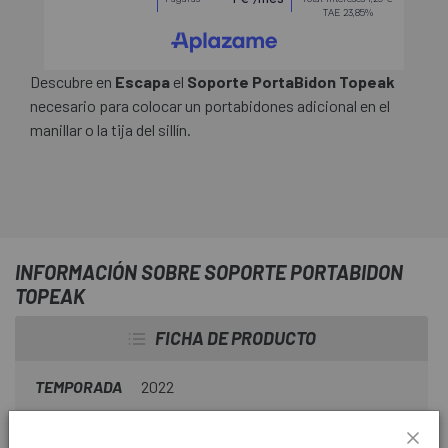
Descubre en
Escapa
el
Soporte PortaBidon Topeak
necesario para colocar un portabidones adicional en el
manillar o la tija del sillín.
INFORMACIÓN SOBRE SOPORTE PORTABIDON
TOPEAK
FICHA DE PRODUCTO
TEMPORADA
2022