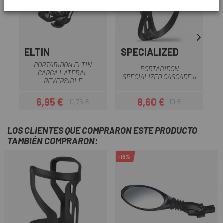
ELTIN
SPECIALIZED
PORTABIDON ELTIN
PORTABIDON
CARGA LATERAL
SPECIALIZED CASCADE II
REVERSIBLE
6,95 €
8,60 €
10,75 €
10 €
Precio
Precio regular
Precio
Precio regular
LOS CLIENTES QUE COMPRARON ESTE PRODUCTO
TAMBIÉN COMPRARON:
-15%