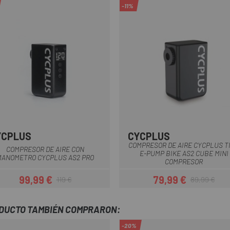
-11%
YCPLUS
CYCPLUS
Negro
Multi
COMPRESOR DE AIRE CYCPLUS T
COMPRESOR DE AIRE CON
E-PUMP BIKE AS2 CUBE MINI
MANOMETRO CYCPLUS AS2 PRO
COMPRESOR
99,99 €
79,99 €
119 €
89,99 €
Precio
Precio regular
Precio
Precio regula
ODUCTO TAMBIÉN COMPRARON:
-20%