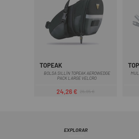
TOPEAK
TO
Negro
BOLSA SILLÍN TOPEAK AEROWEDGE
MUL
PACK LARGE VELCRO
24,26 €
26,95 €
Precio
Precio regular
EXPLORAR