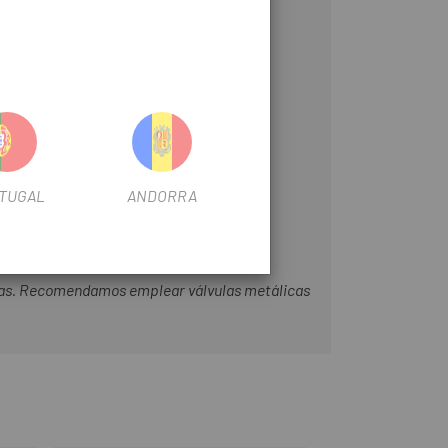
TUGAL
ANDORRA
arlas. Recomendamos emplear válvulas metálicas