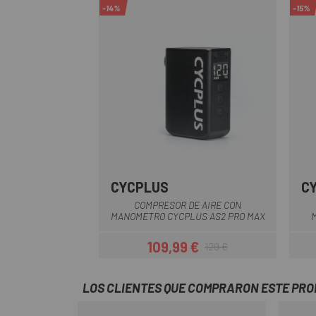
-14%
-15%
CYCPLUS
C
Negro
COMPRESOR DE AIRE CON
MANOMETRO CYCPLUS AS2 PRO MAX
109,99 €
129 €
Precio
Precio regular
LOS CLIENTES QUE COMPRARON ESTE PR