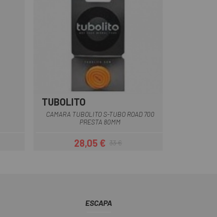
TUBOLITO
Multi
CAMARA TUBOLITO S-TUBO ROAD 700
PRESTA 80MM
28,05 €
33 €
ar
Precio
Precio regular
ESCAPA