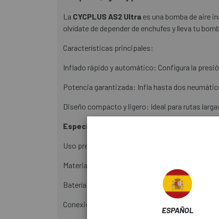
La
CYCPLUS AS2 Ultra
es una bomba de aire ina
olvídate de depender de enchufes y lleva tu bomba
Características principales:
Inflado rápido y automático: Configura la presión
Potencia garantizada: Infla hasta dos neumático
Diseño compacto y ligero: Ideal para rutas larga
Especificaciones técnicas:
Uso previsto: Inflado de neumáticos de biciclet
Material de la carcasa: Aleación de magnesio
Batería: 7,4 V, 400 mAh
Conexión: USB-C
ESPAÑOL