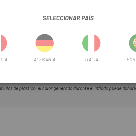
SELECCIONAR PAÍS
CIA
ALEMANIA
ITALIA
POR
a de bola
7,5 mm (sin adaptador)
lvulas de plástico, el calor generado durante el inflado puede dañ