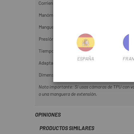
Corriente de carga: 5 V - 3,7Wh
Manómetro: Digital
Manguera: 80 mm
Presión máx.: 8,3 bar (120 PSI)
Tiempo de carga: 25 min
ESPAÑA
FRAN
Adaptadores de válvula: Schrader, Presta, válvul
Dimensiones (Largo x Ancho x Alto): 65 x 28 x 4
Nota importante: Si usas cámaras de TPU con vá
o una manguera de extensión.
OPINIONES
PRODUCTOS SIMILARES