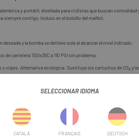
lámbrica y portátil, diseñada para ciclistas que buscan comodidad y 
 siempre contigo, incluso en el bolsillo del maillot.
 deseada y la bomba se detiene sola al alcanzar el nivel indicado.
s de carretera 700x25C a 110 PSI sin problema.
s y viajes. Alternativa ecológica: Sustituye los cartuchos de CO₂ y 
SELECCIONAR IDIOMA
a
CATALÀ
FRANÇAIS
DEUTSCH