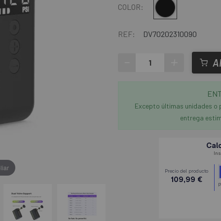
Negro
COLOR:
REF:
DV70202310090
-
+
A
ENT
Excepto últimas unidades o 
entrega estim
liar