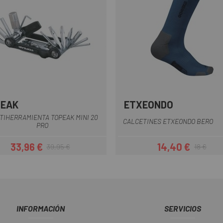
PEAK
ETXEONDO
Amarillo
Negro
Azul Oscuro
Granate
Marrón
Negro
Rojo
+2
TIHERRAMIENTA TOPEAK MINI 20
CALCETINES ETXEONDO BERO
PRO
33,96 €
14,40 €
39,95 €
18 €
Precio
Precio regular
Precio
Precio regul
INFORMACIÓN
SERVICIOS