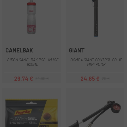
CAMELBAK
GIANT
BIDON CAMELBAK PODIUM ICE
BOMBA GIANT CONTROL GO HP
620ML
MINI PUMP
29,74 €
24,65 €
34,99 €
29 €
Precio
Precio regular
Precio
Precio regular