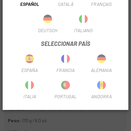
dos piezas.
ESPAÑOL
CATALÀ
FRANÇAIS
Funciones:
21
Herramientas
DEUTSCH
ITALIANO
Llaves hexagonales: 2 / 2,5 / 3 / 4 (2 unidades) / 5 / 6 mm
SELECCIONAR PAÍS
Punta hexagonal: 8 mm
Puntas Torx®: T15 / T25
Llave Torx®: T30
Destornillador Phillips n.° 2, llaves para radios 14G / 15G
ESPAÑA
FRANCIA
ALEMANIA
Gancho para cadena de alambre de acero, 2 palancas para
neumáticos de polímero de grado de ingeniería Herramienta
Presta Core Tool y herramienta para cadena de acero CrMo
ITALIA
PORTUGAL
ANDORRA
Material de la herramienta:
acero al cromo vanadio
Tamaño:
9 x 4 x 2,7 cm / 3,5” x 1,6” x 1,1”
Peso:
170 g / 6.0 oz