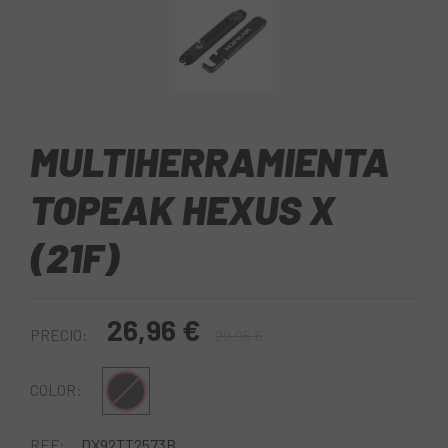
MULTIHERRAMIENTA
TOPEAK HEXUS X
(21F)
26,96 €
PRECIO:
29,95 €
Negro
COLOR:
REF:
DX92TT2573B