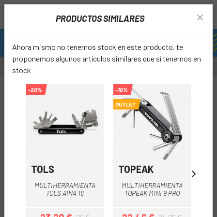
PRODUCTOS SIMILARES
Ahora mismo no tenemos stock en este producto, te
proponemos algunos artículos similares que sí tenemos en
stock
-10%
-20%
-10%
-10%
OUTLET
favori
TOLS
TOPEAK
JR
MULTIHERRAMIENTA
MULTIHERRAMIENTA
MU
TOLS AINA 18
TOPEAK MINI 9 PRO
J