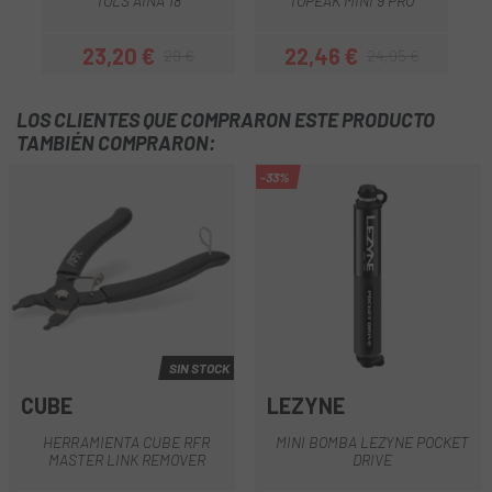
TOLS AINA 18
TOPEAK MINI 9 PRO
23,20 €
22,46 €
29 €
24,95 €
Precio
Precio regular
Precio
Precio regular
LOS CLIENTES QUE COMPRARON ESTE PRODUCTO
TAMBIÉN COMPRARON:
-33%
SIN STOCK
CUBE
LEZYNE
HERRAMIENTA CUBE RFR
MINI BOMBA LEZYNE POCKET
MASTER LINK REMOVER
DRIVE