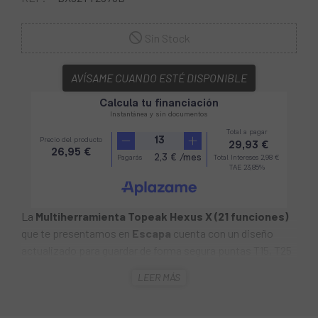
Sin Stock
AVÍSAME CUANDO ESTÉ DISPONIBLE
La
Multiherramienta Topeak Hexus X (21 funciones)
que te presentamos en
Escapa
cuenta con un diseño
actualizado para guardar de forma segura puntas T15, T25
y hexagonales de 8 mm, además de palancas para
LEER MÁS
neumáticos montadas lateralmente. Incluye una
herramienta de autoajuste (punta Torx® T25) y una