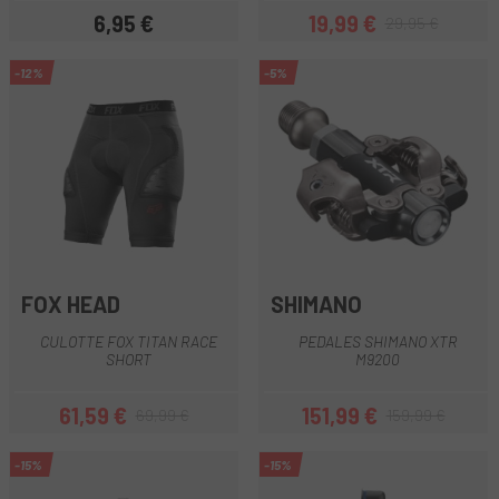
6,95 €
19,99 €
29,95 €
Precio
Precio
Precio regular
-12%
-5%
FOX HEAD
SHIMANO
CULOTTE FOX TITAN RACE
PEDALES SHIMANO XTR
SHORT
M9200
61,59 €
151,99 €
69,99 €
159,99 €
Precio
Precio regular
Precio
Precio regular
-15%
-15%