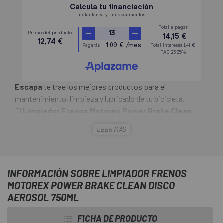
Escapa
te trae los mejores productos para el
mantenimiento, limpieza y lubricado de tu bicicleta.
El
Limpiador Frenos Motorex Power Brake Clean
Disco Aerosol 750ml
desengrasa y limpia todas las
LEER MÁS
piezas de freno y embragues sin dejar residuos. Se
disuelve de manera fiable y elimina el aceite, la grasa, el
alquitrán, el líquido de frenos, la suciedad, etc. No ataca el
caucho, el plástico ni la pintura.
INFORMACIÓN SOBRE LIMPIADOR FRENOS
MOTOREX POWER BRAKE CLEAN DISCO
AEROSOL 750ML
FICHA DE PRODUCTO