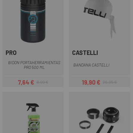
PRO
CASTELLI
BIDON PORTAHERRAMIENTAS
BANDANA CASTELLI
PRO 500 ML
7,64 €
19,90 €
8,99 €
26,95 €
Precio
Precio regular
Precio
Precio regular