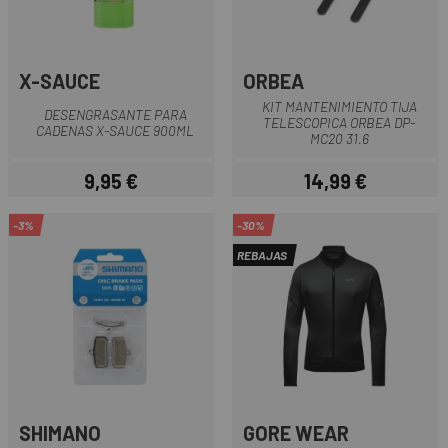
X-SAUCE
ORBEA
KIT MANTENIMIENTO TIJA
DESENGRASANTE PARA
TELESCOPICA ORBEA DP-
CADENAS X-SAUCE 900ML
MC20 31.6
9,95 €
14,99 €
Precio
Precio
-3%
-30%
REBAJAS
SHIMANO
GORE WEAR