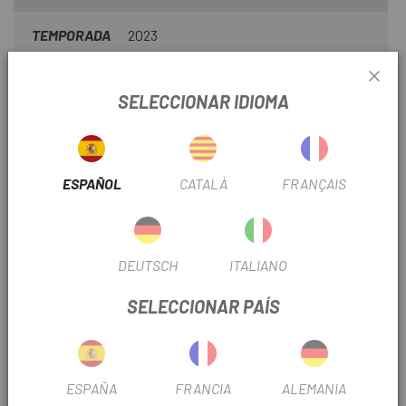
TEMPORADA
2023
BIO
No
SELECCIONAR IDIOMA
INFORMACIÓN DEL PRODUCTO
ESPAÑOL
CATALÀ
FRANÇAIS
Agitar antes de usar.
Rociar la pieza que se va a limpiar hasta que esté limpia.
Después, dejar secar.
DEUTSCH
ITALIANO
Limpieza libre de residuos
SELECCIONAR PAÍS
Alta presión de envase para excelentes resultados de
limpieza
Spray 750 milìmetro
ESPAÑA
FRANCIA
ALEMANIA