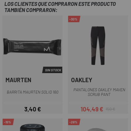
LOS CLIENTES QUE COMPRARON ESTE PRODUCTO
TAMBIÉN COMPRARON:
-30%
SIN STOCK
MAURTEN
OAKLEY
PANTALONES OAKLEY MAVEN
BARRITA MAURTEN SOLID 160
SCRUB PANT
3,40 €
104,49 €
150 €
Precio
Precio
Precio regular
-15%
-26%