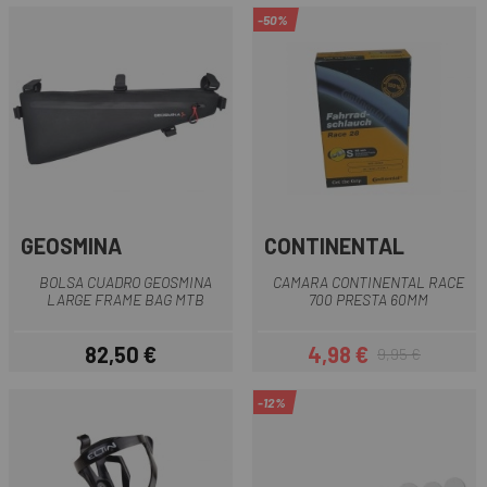
-50%
GEOSMINA
CONTINENTAL
BOLSA CUADRO GEOSMINA
CAMARA CONTINENTAL RACE
LARGE FRAME BAG MTB
700 PRESTA 60MM
82,50 €
4,98 €
9,95 €
Precio
Precio
Precio regular
-12%