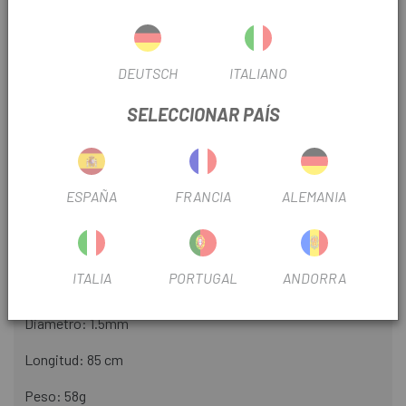
El usuario puede personalizar y cambiar el código numérico
Atractivo formato compacto que cabe cómodamente en
DEUTSCH
ITALIANO
cualquier bolsillo
SELECCIONAR PAÍS
Cable de acero extensible
Áreas de empleo:
Candado compacto de cable enrollable contra el robo por
ESPAÑA
FRANCIA
ALEMANIA
hurto y el robo oportunista
Ideal para asegurar equipaje, scooters eléctricos, equipos
deportivos como esquís, tablas de snowboard, patines en
ITALIA
PORTUGAL
ANDORRA
línea y cascos de bicicleta
Diametro: 1.5mm
Longitud: 85 cm
Peso: 58g