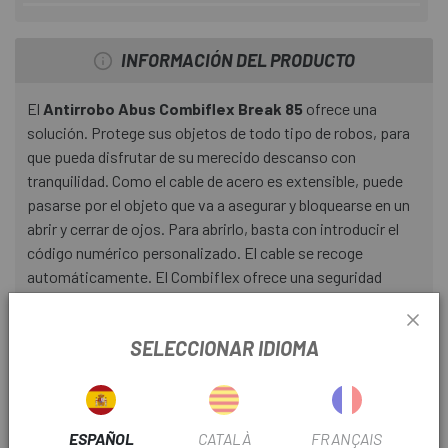
INFORMACIÓN DEL PRODUCTO
El
Antirrobo Abus Combiflex Break 85
ofrece una
solución. Protege sus objetos de todo tipo de robos, para
que pueda disfrutar de su merecido descanso con
tranquilidad. Como el cable de acero es extensible, puede
pasarse por el objeto que va a asegurar y bloquearse en un
abrir y cerrar de ojos. Para abrirlo, basta con introducir el
código numérico personalizado. El cable se recoge
automáticamente. El Combiflex ofrece una seguridad
cómoda y sin llave en un formato práctico. Esto significa
que los objetos sueltos también están protegidos de los
SELECCIONAR IDIOMA
ágiles ladrones.
Tecnología:
Cable autorretráctil
ESPAÑOL
CATALÀ
FRANÇAIS