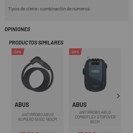
Tipos de cierre: combinación de números
OPINIONES
PRODUCTOS SIMILARES
-20%
-20%
-2
ABUS
ABUS
ANTIRROBO ABUS
ANTIRROBO ABUS
C
COMBIFLEX STOPOVER
NUMERO 5510C 180CM
65CM