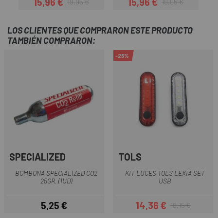
15,96 €
15,96 €
19,95 €
19,95 €
Precio
Precio regular
Precio
Precio regular
LOS CLIENTES QUE COMPRARON ESTE PRODUCTO
TAMBIÉN COMPRARON:
-25%
SPECIALIZED
TOLS
BOMBONA SPECIALIZED CO2
KIT LUCES TOLS LEXIA SET
25GR. (1UD)
USB
5,25 €
14,36 €
19,15 €
Precio
Precio
Precio regular