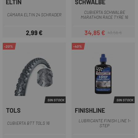
ELTIN
SCHWALBE
CUBIERTA SCHWALBE
CÁMARA ELTIN 24 SCHRADER
MARATHON RACE TYRE 16
2,99 €
34,85 €
43,56 €
Precio
Precio
Precio regular
-20%
-40%
SIN STOCK
SIN STOCK
TOLS
FINISHLINE
LUBRICANTE FINISH LINE 1-
CUBIERTA BTT TOLS 16
STEP