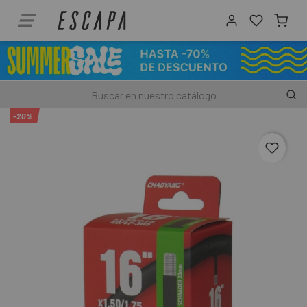
-20%
favori