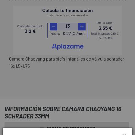
Cámara Chaoyang para bicis infantiles de válvula schrader
16x1.5-1.75
INFORMACIÓN SOBRE CAMARA CHAOYANG 16
SCHRADER 33MM
FICHA DE PRODUCTO