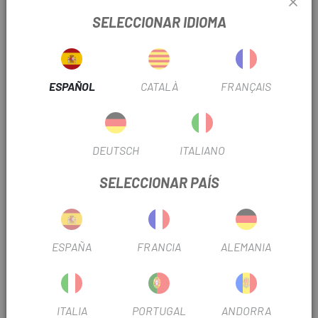
TEMPORADA
2020
SELECCIONAR IDIOMA
DIÁMETRO
16"
ESPAÑOL
CATALÀ
FRANÇAIS
INFORMACIÓN DEL PRODUCTO
Esta pensada para bicicletas infantiles. Están construidas
DEUTSCH
ITALIANO
en caucho butilo mediante moldeado asegurando un
SELECCIONAR PAÍS
espesor homogéneo
OPINIONES
ESPAÑA
FRANCIA
ALEMANIA
PRODUCTOS SIMILARES
ITALIA
PORTUGAL
ANDORRA