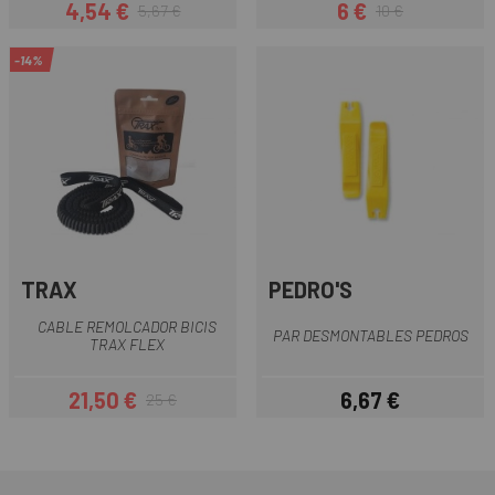
4,54 €
6 €
5,67 €
10 €
Precio
Precio regular
Precio
Precio regular
-14%
TRAX
PEDRO'S
CABLE REMOLCADOR BICIS
PAR DESMONTABLES PEDROS
TRAX FLEX
21,50 €
6,67 €
25 €
Precio
Precio regular
Precio