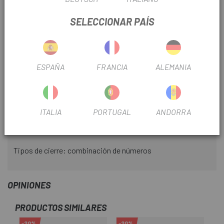
Antirrobo de cable sin llave para el uso diario o en viajes
SELECCIONAR PAÍS
Ideal para asegurar equipaje, carritos de bebé, equipos
deportivos como esquís, tablas de snowboard, patines en
línea y cascos de bicicleta
ESPAÑA
FRANCIA
ALEMANIA
Características:
Diámetro: 4 mm
Longitud: 45 cm
ITALIA
PORTUGAL
ANDORRA
Peso: 80 g
Tipos de cierre: combinación de números
OPINIONES
PRODUCTOS SIMILARES
-20%
-20%