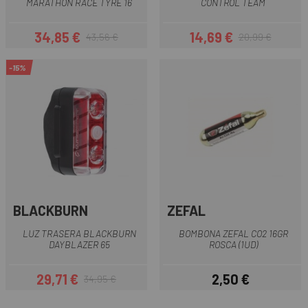
MARATHON RACE TYRE 16
CONTROL TEAM
34,85 €
14,69 €
43,56 €
20,99 €
Precio
Precio regular
Precio
Precio regular
-15%
BLACKBURN
ZEFAL
LUZ TRASERA BLACKBURN
BOMBONA ZEFAL CO2 16GR
DAYBLAZER 65
ROSCA (1UD)
29,71 €
2,50 €
34,95 €
Precio
Precio regular
Precio