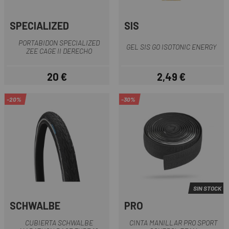
SPECIALIZED
SIS
PORTABIDON SPECIALIZED
GEL SIS GO ISOTONIC ENERGY
ZEE CAGE II DERECHO
20 €
2,49 €
Precio
Precio
-20%
-30%
SIN STOCK
SCHWALBE
PRO
CUBIERTA SCHWALBE
CINTA MANILLAR PRO SPORT