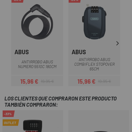
ABUS
ABUS
ANTIRROBO ABUS
ANTIRROBO ABUS
COMBIFLEX STOPOVER
NUMERO 5510C 180CM
C
65CM
15,96 €
15,96 €
19,95 €
19,95 €
Precio
Precio regular
Precio
Precio regular
LOS CLIENTES QUE COMPRARON ESTE PRODUCTO
TAMBIÉN COMPRARON:
-33%
OUTLET