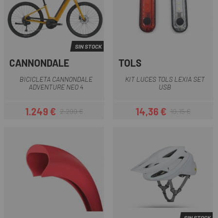
SIN STOCK
CANNONDALE
TOLS
BICICLETA CANNONDALE
KIT LUCES TOLS LEXIA SET
ADVENTURE NEO 4
USB
1.249 €
14,36 €
2.299 €
19,15 €
Precio
Precio regular
Precio
Precio regular
SIN STOCK