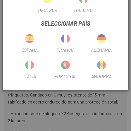
- Material: Acero templado
DEUTSCH
ITALIANO
- Carcasas: barra de grillete doble recubierta de goma,
extremos gruesos del sujetador, candado en U
SELECCIONAR PAÍS
completamente recubierto de goma
- Teclas: 5 teclas cortadas con láser con un código, incluida
1 con una pequeña luz LED
ESPAÑA
FRANCIA
ALEMANIA
- Accesorios: soporte de cuadro universal
- Nivel de seguridad: 65/100
ITALIA
PORTUGAL
ANDORRA
Nuestro candado en U más vendido con el mejor
mecanismo de bloqueo X2P de su clase: protección de 2
trinquetes. Candado en U muy resistente de 13 mm
fabricado en acero endurecido para una protección total.
- El mecanismo de bloqueo X2P asegura el candado en U en
2 lugares