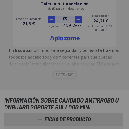
En
Escapa
nos importa la seguridad y por eso te traemos
todos los accesorios y componentes para que puedas
dejar tu bici tranquilamente en cualquier lugar. El
Candado
Antirrobo U OnGuard Soporte Bulldog Mini
fabricado
LEER MÁS
en acero templado. La cerradura tiene un cilindro de
bloqueo de nuevo desarrollo para mayor seguridad contra
aperturas no deseadas. Gracias al asa, el cierre se puede
transportar fácilmente en la bicicleta.
INFORMACIÓN SOBRE CANDADO ANTIRROBO U
ONGUARD SOPORTE BULLDOG MINI
FICHA DE PRODUCTO