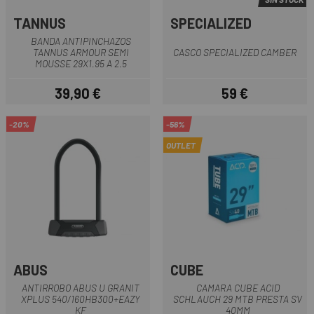
TANNUS
SPECIALIZED
BANDA ANTIPINCHAZOS
TANNUS ARMOUR SEMI
CASCO SPECIALIZED CAMBER
MOUSSE 29X1.95 A 2.5
39,90 €
59 €
Precio
Precio
-20%
-56%
OUTLET
ABUS
CUBE
ANTIRROBO ABUS U GRANIT
CAMARA CUBE ACID
XPLUS 540/160HB300+EAZY
SCHLAUCH 29 MTB PRESTA SV
KF
40MM