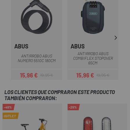
ABUS
ABUS
ANTIRROBO ABUS
ANTIRROBO ABUS
COMBIFLEX STOPOVER
NUMERO 5510C 180CM
C
65CM
15,96 €
15,96 €
19,95 €
19,95 €
Precio
Precio regular
Precio
Precio regular
LOS CLIENTES QUE COMPRARON ESTE PRODUCTO
TAMBIÉN COMPRARON:
-45%
-25%
OUTLET