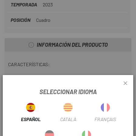
TEMPORADA
2023
POSICIÓN
Cuadro
INFORMACIÓN DEL PRODUCTO
CARACTERÍSTICAS:
- Longitud: 140 mm.
- Ancho: 90 mm.
SELECCIONAR IDIOMA
- Diámetro: 13 mm.
- Mecanismo de bloqueo: X2P - Doble perno - 2 trinquetes
ESPAÑOL
CATALÀ
FRANÇAIS
- Mecanismo de tambor: cilindro Z, tipo europeo