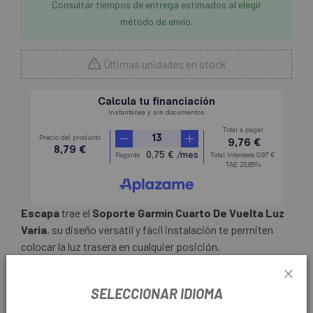
Consultar tiempos de entrega estimados al elegir
método de envío.
Últimas unidades en stock
Escapa
trae el
Soporte Garmin Cuarto De Vuelta Luz
Varia
, su diseño versátil y fácil instalación te permiten
colocar la luz trasera en cualquier posición.
SELECCIONAR IDIOMA