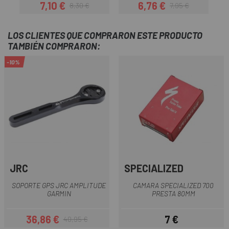
7,10 €
6,76 €
8,30 €
7,95 €
Precio
Precio regular
Precio
Precio regular
LOS CLIENTES QUE COMPRARON ESTE PRODUCTO
TAMBIÉN COMPRARON:
-10%
JRC
SPECIALIZED
SOPORTE GPS JRC AMPLITUDE
CAMARA SPECIALIZED 700
GARMIN
PRESTA 80MM
36,86 €
7 €
40,95 €
Precio
Precio regular
Precio