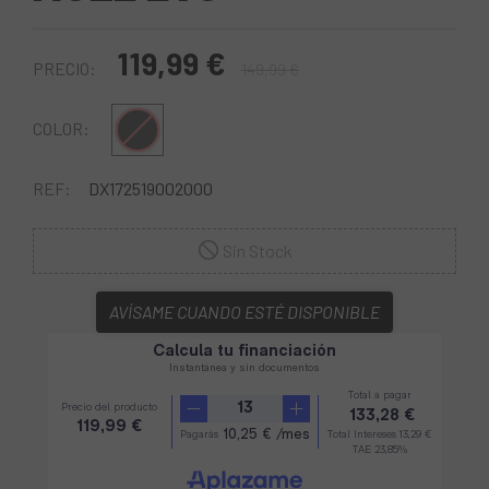
119,99 €
PRECIO:
149,99 €
Negro
COLOR:
REF:
DX172519002000
Sin Stock
AVÍSAME CUANDO ESTÉ DISPONIBLE