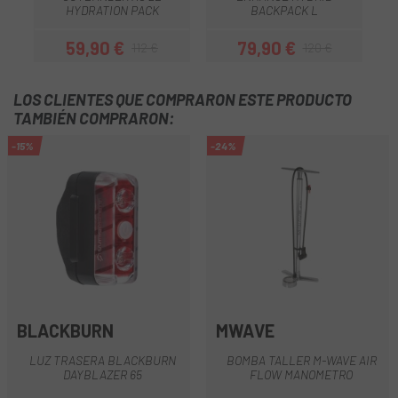
HYDRATION PACK
BACKPACK L
59,90 €
79,90 €
112 €
120 €
Precio
Precio regular
Precio
Precio regular
LOS CLIENTES QUE COMPRARON ESTE PRODUCTO
TAMBIÉN COMPRARON:
-15%
-24%
BLACKBURN
MWAVE
LUZ TRASERA BLACKBURN
BOMBA TALLER M-WAVE AIR
DAYBLAZER 65
FLOW MANOMETRO