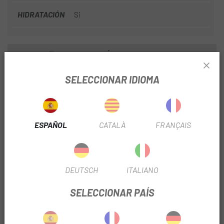
HIDRATACIÓN
Si
INFORMACIÓN DEL PRODUCTO
SELECCIONAR IDIOMA
CARACTERÍSTICAS:
- Bolsa Crux con sistema QuickLink™
- Construcción soldada a prueba de tormentas
- Panel trasero Air Support™ con tecnología de mapeo del
ESPAÑOL
CATALÀ
FRANÇAIS
cuerpo
- Arnés Command Center™
- Porta casco
DEUTSCH
ITALIANO
- Organizador de herramientas integrado
SELECCIONAR PAÍS
ESPECIFICACIONES
- Capacidad total: 12L