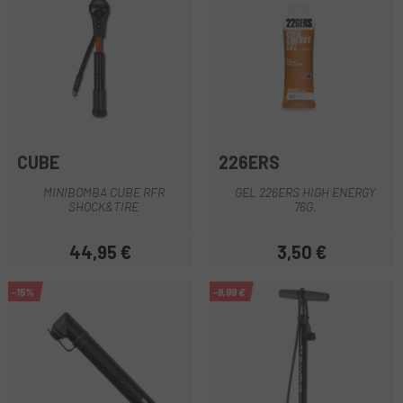
CUBE
226ERS
MINIBOMBA CUBE RFR
GEL 226ERS HIGH ENERGY
SHOCK&TIRE
76G.
44,95 €
3,50 €
Precio
Precio
-15%
-9,99 €