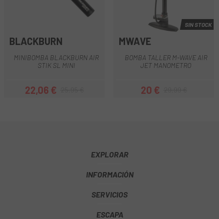
SIN STOCK
BLACKBURN
MWAVE
MINIBOMBA BLACKBURN AIR
BOMBA TALLER M-WAVE AIR
STIK SL MINI
JET MANOMETRO
22,06 €
20 €
25,95 €
29,99 €
Precio
Precio regular
Precio
Precio regular
EXPLORAR
INFORMACIÓN
SERVICIOS
ESCAPA