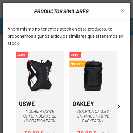
PRODUCTOS SIMILARES
Ahora mismo no tenemos stock en este producto, te
proponemos algunos artículos similares que sí tenemos en
stock
-20%
-46%
-33%
-20%
OUTLET
favori
USWE
OAKLEY
C
MOCHILA USWE
MOCHILA OAKLEY
MO
OUTLANDER XC 2L
ENHANCE HYBRID
HYDRATION PACK
BACKPACK L