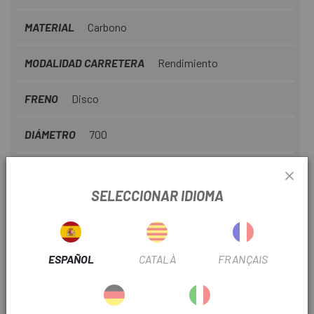
MATERIAL
Carbono
MODALIDAD CARRETERA
Rendimiento
FRENO
Disco
DIÁMETRO
700
Nº PIÑONES
12V
SELECCIONAR IDIOMA
TIPO TRANSMISIÓN
Electrónica
Nº PLATOS
2
ESPAÑOL
CATALÀ
FRANÇAIS
TIJA TELESCÓPICA
No
ANCHO BUJE
12x142mm