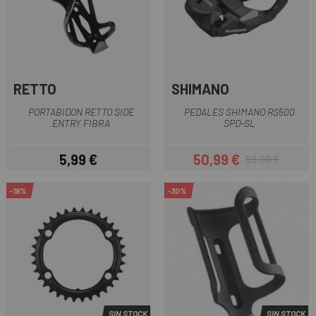
RETTO
SHIMANO
PORTABIDON RETTO SIDE
PEDALES SHIMANO RS500
ENTRY FIBRA
SPD-SL
5,99 €
50,99 €
59,99 €
Precio
Precio
Precio regular
-19%
-30%
SIN STOCK
SIN STOCK