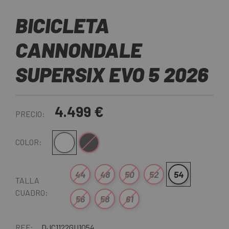
BICICLETA
CANNONDALE
SUPERSIX EVO 5 2026
4.499 €
PRECIO:
Blanco
Negro-Gris
COLOR:
44
48
50
52
54
TALLA
CUADRO:
56
58
61
REF:
DJC1122GU1054