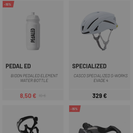
-15%
PEDAL ED
SPECIALIZED
BIDON PEDALED ELEMENT
CASCO SPECIALIZED S-WORKS
WATER BOTTLE
EVADE 4
8,50 €
329 €
10 €
Precio
Precio regular
Precio
-15%