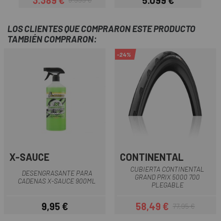
Precio
Precio regular
Precio
LOS CLIENTES QUE COMPRARON ESTE PRODUCTO
TAMBIÉN COMPRARON:
-24%
X-SAUCE
CONTINENTAL
CUBIERTA CONTINENTAL
DESENGRASANTE PARA
GRAND PRIX 5000 700
CADENAS X-SAUCE 900ML
PLEGABLE
9,95 €
58,49 €
77,95 €
Precio
Precio
Precio regular