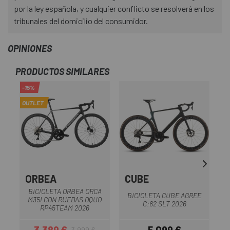
por la ley española, y cualquier conflicto se resolverá en los
tribunales del domicilio del consumidor.
OPINIONES
PRODUCTOS SIMILARES
-15%
OUTLET
ORBEA
CUBE
BICICLETA ORBEA ORCA
BICICLETA CUBE AGREE
M35I CON RUEDAS OQUO
C:62 SLT 2026
RP45TEAM 2026
3.389 €
5.099 €
3.999 €