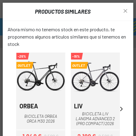
PRODUCTOS SIMILARES
Ahora mismo no tenemos stock en este producto, te
proponemos algunos artículos similares que sí tenemos en
stock
-25%
-15%
-33%
OUTLET
OUTLET
OUTL
favori
ORBEA
LIV
M
BICICLETA LIV
BICICLETA ORBEA
LANGMA ADVANCED 2
ORCA M30 2026
AD
(PRO COMPACT) 2026