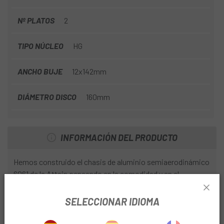
Nº PLATOS
2
TIPO NÚCLEO
HG
ANCHO BUJE
12x142mm
DIÁMETRO DISCO
160mm
INFORMACIÓN DEL PRODUCTO
Hemos construido el chasis de aluminio semiaerodinámico
6061 de la Attain pensando en la comodidad y en el
rendimiento. Un tubo diagonal con perfil en forma de
lágrima ayuda a que el cuadro se deslice en el aire y la
SELECCIONAR IDIOMA
colocación integrada de los cables reduce el desorden,
mientras que las soldaduras lisas dan a las uniones de los