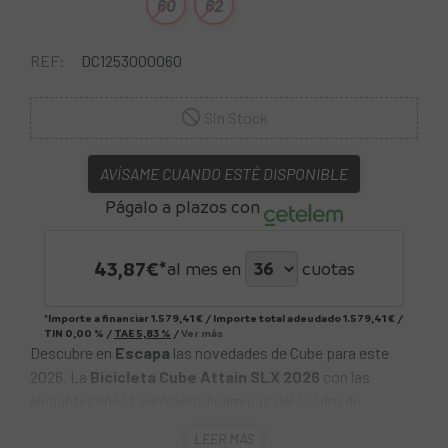
60
62
REF:
DC1253000060
Sin Stock
AVÍSAME CUANDO ESTÉ DISPONIBLE
Págalo a plazos con
43,87
€*
al mes en
cuotas
*Importe a financiar
1.579,41 €
/
Importe total adeudado
1.579,41 €
/
TIN
0,00 %
/
TAE
5,83 %
/
Ver más
Descubre en
Escapa
las novedades de Cube para este
2026. La
Bicicleta Cube Attain SLX 2026
con las
elegantes líneas semiaerodinámicas del cuadro de
aluminio y la horquilla 100 % de carbono no son una
LEER MÁS