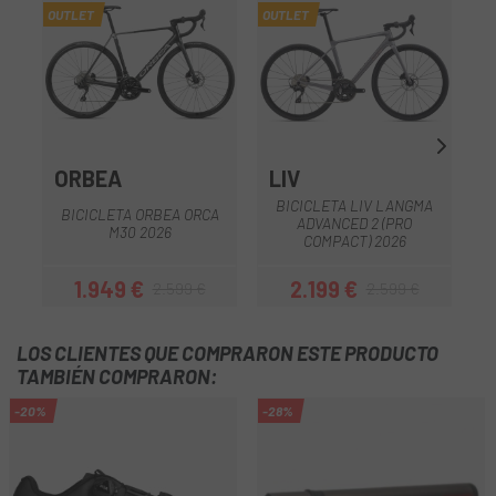
OUTLET
OUTLET
OU
ORBEA
LIV
BICICLETA LIV LANGMA
BICICLETA ORBEA ORCA
ADVANCED 2 (PRO
M30 2026
COMPACT) 2026
1.949 €
2.199 €
2.599 €
2.599 €
Precio
Precio regular
Precio
Precio regular
LOS CLIENTES QUE COMPRARON ESTE PRODUCTO
TAMBIÉN COMPRARON:
-20%
-28%