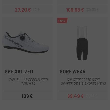
27,20 €
109,99 €
32 €
139,90 €
Precio
Precio regular
Precio
Precio regular
-30%
SPECIALIZED
GORE WEAR
ZAPATILLAS SPECIALIZED
CULOTTE CORTO GORE
TORCH 1.0
SWIFTRIDE BIB SHORTS MENS
109 €
69,49 €
99,95 €
Precio
Precio
Precio regular