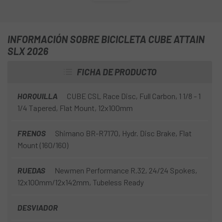
casualidad: están ahí para ofrecerte la combinación
perfecta entre ritmo y comodidad que te ayude a conducir
dando lo mejor de ti, durante el tiempo que tú quieras. El
hecho de que sea tan bonita no es más que otro de sus
INFORMACIÓN SOBRE BICICLETA CUBE ATTAIN
puntos fuertes.
SLX 2026
FICHA DE PRODUCTO
HORQUILLA
CUBE CSL Race Disc, Full Carbon, 1 1/8 - 1
1/4 Tapered, Flat Mount, 12x100mm
FRENOS
Shimano BR-R7170, Hydr. Disc Brake, Flat
Mount (160/160)
RUEDAS
Newmen Performance R.32, 24/24 Spokes,
12x100mm/12x142mm, Tubeless Ready
DESVIADOR