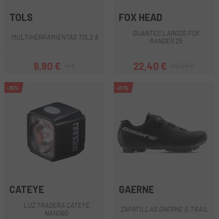
TOLS
FOX HEAD
GUANTES LARGOS FOX
MULTIHERRAMIENTAS TOLS 8
RANGER 25
8,80 €
22,40 €
11 €
29,99 €
Precio
Precio regular
Precio
Precio regular
-15%
-21%
CATEYE
GAERNE
LUZ TRASERA CATEYE
ZAPATILLAS GAERNE G.TRAIL
NANO60