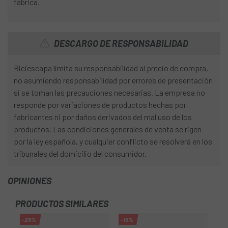
fábrica.
DESCARGO DE RESPONSABILIDAD
Biciescapa limita su responsabilidad al precio de compra,
no asumiendo responsabilidad por errores de presentación
si se toman las precauciones necesarias. La empresa no
responde por variaciones de productos hechas por
fabricantes ni por daños derivados del mal uso de los
productos. Las condiciones generales de venta se rigen
por la ley española, y cualquier conflicto se resolverá en los
tribunales del domicilio del consumidor.
OPINIONES
PRODUCTOS SIMILARES
-25%
-15%
-3