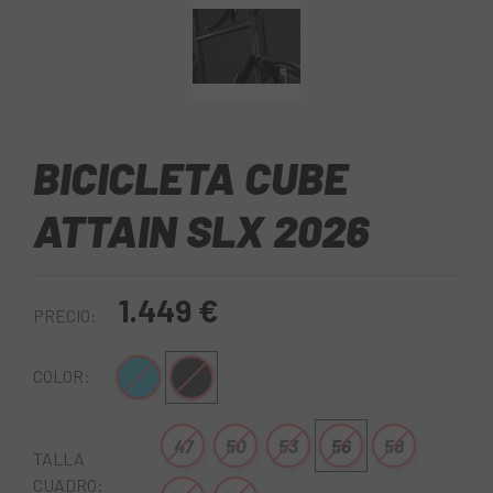
BICICLETA CUBE
ATTAIN SLX 2026
1.449 €
PRECIO:
Azul
Negro
COLOR:
47
50
53
56
58
TALLA
CUADRO: