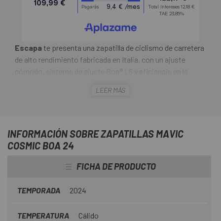
Escapa
te presenta una zapatilla de ciclismo de carretera
de alto rendimiento fabricada en Italia, con un ajuste
cómodo, sistema de ajuste Boa® L6 y eficiencia en la
transferencia de potencia.
LEER MÁS
Diseñadas en los Alpes franceses y fabricadas en Italia, las
Zapatillas Mavic Cosmic Boa 24
son la elección obvia
para los ciclistas de carretera que buscan un rendimiento
INFORMACIÓN SOBRE ZAPATILLAS MAVIC
de primer nivel, un confort excepcional y una transferencia
COSMIC BOA 24
de potencia sin precedentes. Con un sistema de ajuste
BOA® L6 ultraligero, estas zapatillas ofrecen microajuste
FICHA DE PRODUCTO
sobre la marcha, respaldado por la garantía BOA.
TEMPORADA
2024
TEMPERATURA
Cálido