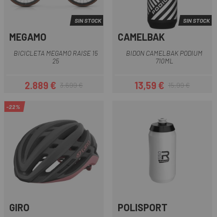
SIN STOCK
SIN STOCK
MEGAMO
CAMELBAK
BICICLETA MEGAMO RAISE 15
BIDON CAMELBAK PODIUM
25
710ML
2.889 €
13,59 €
3.699 €
15,99 €
Precio
Precio regular
Precio
Precio regular
-22%
GIRO
POLISPORT