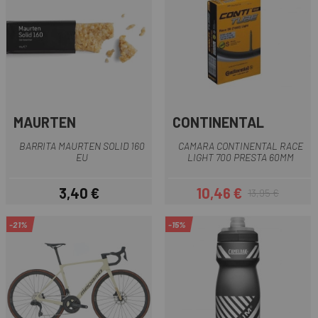
MAURTEN
CONTINENTAL
BARRITA MAURTEN SOLID 160
CAMARA CONTINENTAL RACE
EU
LIGHT 700 PRESTA 60MM
3,40 €
10,46 €
13,95 €
Precio
Precio
Precio regular
-21%
-15%