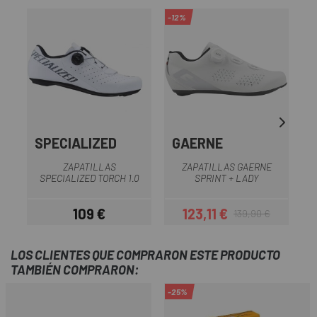
-12%
-1
SPECIALIZED
GAERNE
ZAPATILLAS
ZAPATILLAS GAERNE
SPECIALIZED TORCH 1.0
SPRINT + LADY
109 €
123,11 €
139,90 €
Precio
Precio
Precio regular
LOS CLIENTES QUE COMPRARON ESTE PRODUCTO
TAMBIÉN COMPRARON:
-25%