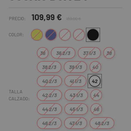
109,99 €
PRECIO:
139,00 €
Amarillo
Azul Oscuro
Blanco
Blanco-Rosa
Negro
COLOR:
36
36 2/3
37 1/3
38
38 2/3
39 1/3
40
40 2/3
41 1/3
42
TALLA
42 2/3
43 1/3
44
CALZADO:
44 2/3
45 1/3
46
46 2/3
47 1/3
48 2/3