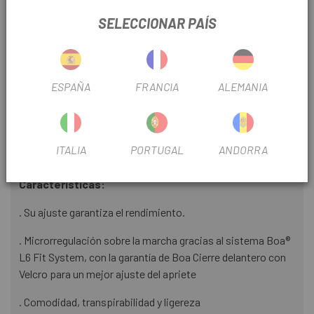
para ofrecer comodidad duradera y reducir la vibración,
SELECCIONAR PAÍS
minimizando así el dolor y la fatiga del pie a largo plazo. La
transferencia de energía del Cosmic BOA es innegable y
maximiza el rendimiento de cada golpe de pedal. Su suela
de nailon y fibra de vidrio es lo suficientemente rígida como
ESPAÑA
FRANCIA
ALEMANIA
para brindar rendimiento y potencia óptimos, sin dejar de
ser lo suficientemente cómoda como para confiar en
paseos largos y recorridos de varios días. Con un índice de
rigidez medio de 50, este zapato equilibra rendimiento y
ITALIA
PORTUGAL
ANDORRA
comodidad sin concesiones.
Características:
. Su ajuste garantiza el rendimiento.
. Microrregulación sobre la marcha gracias al sistema Boa®
L6 Fit System, con la garantía de Boa Cierre delantero con
Velcro para un mejor ajuste del apriete
. Comodidad, transpirabilidad y ligereza