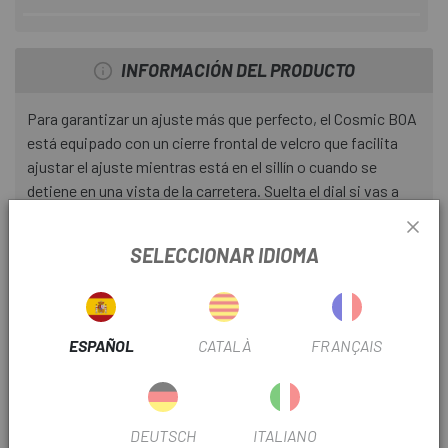
INFORMACIÓN DEL PRODUCTO
Para garantizar un ajuste más que perfecto, el Cosmic BOA
está equipado con un cierre frontal de velcro que facilita
ajustar el ajuste mientras está en el sillín o cuando se
detiene en una vista de la carretera. Suelta el dial si vas a
parar para relajarte y gíralo para volver a activarlo cuando
estés listo para montar. Es fácil. La parte superior
SELECCIONAR IDIOMA
compuesta de cuero sintético perforado es liviana y ofrece
una transpirabilidad superior, manteniendo los pies frescos
y secos incluso durante los paseos más intensos. En
términos de comodidad, la Cosmic BOA no deja nada al azar
ESPAÑOL
CATALÀ
FRANÇAIS
y se beneficia de las profundas raíces y experiencia ciclista
de Mavic. Una puntera más ancha permite que los dedos se
muevan sin descuidarse. La plantilla de espuma
viscoelástica de alta calidad está especialmente diseñada
DEUTSCH
ITALIANO