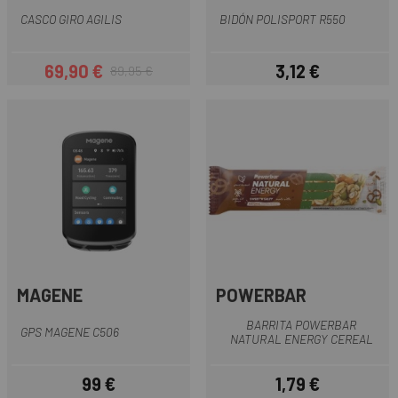
CASCO GIRO AGILIS
BIDÓN POLISPORT R550
69,90 €
3,12 €
89,95 €
Precio
Precio regular
Precio
MAGENE
POWERBAR
BARRITA POWERBAR
GPS MAGENE C506
NATURAL ENERGY CEREAL
99 €
1,79 €
Precio
Precio