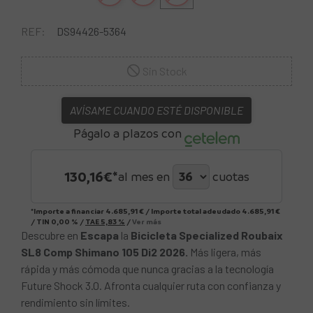
REF:
DS94426-5364
Sin Stock
AVÍSAME CUANDO ESTÉ DISPONIBLE
Págalo a plazos con
130,16
€*
al mes en
cuotas
*Importe a financiar
4.685,91 €
/
Importe total adeudado
4.685,91 €
/
TIN
0,00 %
/
TAE
5,83 %
/
Ver más
Descubre en
Escapa
la
Bicicleta Specialized Roubaix
SL8 Comp Shimano 105 Di2 2026.
Más ligera, más
rápida y más cómoda que nunca gracias a la tecnología
Future Shock 3.0. Afronta cualquier ruta con confianza y
rendimiento sin límites.