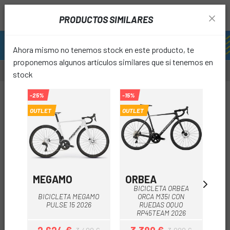
PRODUCTOS SIMILARES
Ahora mismo no tenemos stock en este producto, te
proponemos algunos artículos similares que sí tenemos en
stock
-25%
-15%
OUTLET
OUTLET
favori
MEGAMO
ORBEA
CU
BICICLETA ORBEA
BICICLETA MEGAMO
ORCA M35I CON
PULSE 15 2026
RUEDAS OQUO
AG
RP45TEAM 2026