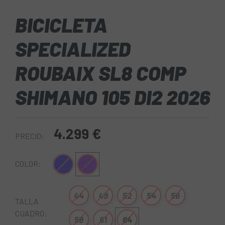
BICICLETA
SPECIALIZED
ROUBAIX SL8 COMP
SHIMANO 105 DI2 2026
4.299 €
PRECIO:
Azul-Blanco
Violeta
COLOR:
44
49
52
54
56
TALLA
CUADRO:
58
61
64