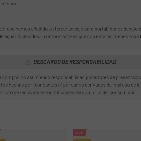
decisivo.
por eso hemos añadido un tercer anclaje para portabidones debajo de
 de agua: tú decides. Lo importante es que con esta bici tienes todo
DESCARGO DE RESPONSABILIDAD
 de compra, no asumiendo responsabilidad por errores de presentaci
os hechas por fabricantes ni por daños derivados del mal uso de l
nflicto se resolverá en los tribunales del domicilio del consumidor.
-25%