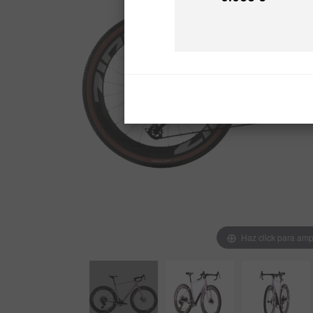
Precio
Haz click para amp