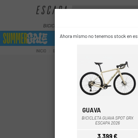
BICICLETAS
ELÉCTRICAS
COMPON
Ahora mismo no tenemos stock en este
INICIO
BICICLETAS
GRAVEL-CX
BICICLETA CUBE 
GUAVA
Blanco-Verde
BICICLETA GUAVA SPOT GRX
ESCAPA 2026
3.399 €