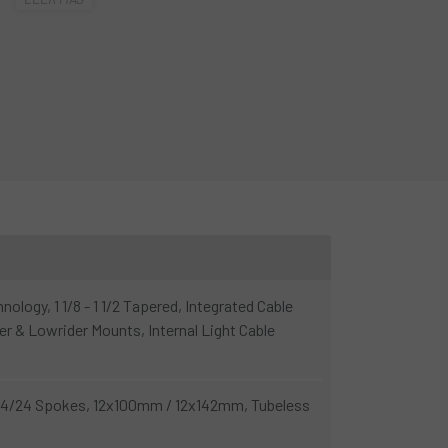
 No hace falta hacer concesiones. Las pistas
s renunciar a la velocidad.
logy, 1 1/8 - 1 1/2 Tapered, Integrated Cable
er & Lowrider Mounts, Internal Light Cable
24/24 Spokes, 12x100mm / 12x142mm, Tubeless