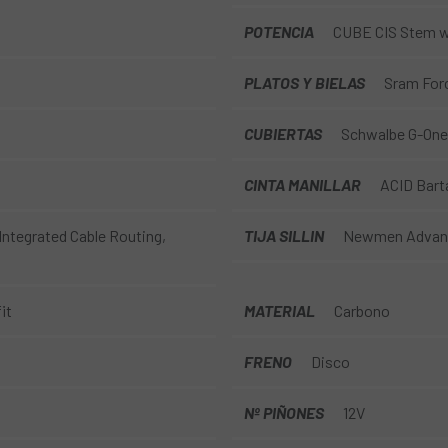
POTENCIA
CUBE CIS Stem w/
PLATOS Y BIELAS
Sram Forc
CUBIERTAS
Schwalbe G-One 
CINTA MANILLAR
ACID Bart
Integrated Cable Routing,
TIJA SILLIN
Newmen Advanc
it
MATERIAL
Carbono
FRENO
Disco
Nº PIÑONES
12V