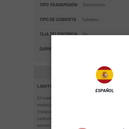
TIPO TRANSMISIÓN
Electrónica
TIPO DE CUBIERTA
Tubeless
TIJA TELESCÓPICA
No
DIÁMETRO DISCO
160mm
LIGHTWEIGHT TOUGHNESS
ESPAÑOL
El cuadro Nuroad C:62 recoge todo lo que sabemos
espacio libre en el cuadro para cubiertas de ha
integrada, un cableado semi-integrado y un pues
carbono C:62® tiene dos posiciones de montaje d
extremadamente ligera. La base ideal para un nue