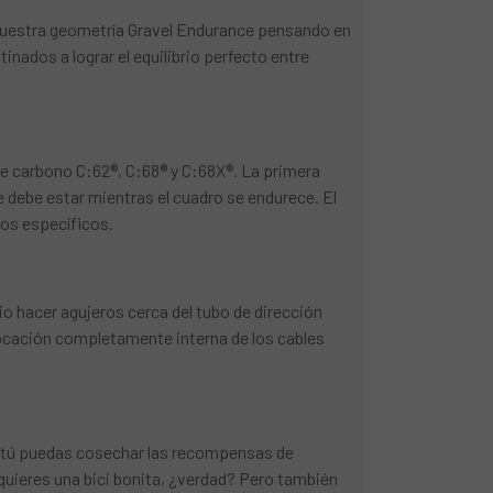
 nuestra geometría Gravel Endurance pensando en
inados a lograr el equilibrio perfecto entre
e carbono C:62®, C:68® y C:68X®. La primera
 debe estar mientras el cuadro se endurece. El
tos específicos.
o hacer agujeros cerca del tubo de dirección
olocación completamente interna de los cables
que tú puedas cosechar las recompensas de
 quieres una bici bonita, ¿verdad? Pero también