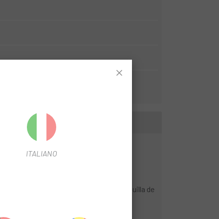
ITALIANO
a las carreras en gravilla. Hay un amplio
a tus necesidades. Una abrazadera de tija
egante y orgánico del cuadro, y la horquilla de
no, solo 1150 g. Resistente, pero también