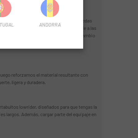
probablemente ya te hayas fijado en las ruedas
TUGAL
ANDORRA
porcionar una ventaja aerodinámica medible a las
disco hidráulicos AXS de Sram Force. El cambio
or de potencia integrado para que puedas
luego reforzamos el material resultante con
rte, ligera y duradera.
rtabultos lowrider, diseñados para que tengas la
ajes largos. Además, cargar parte del equipaje en