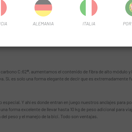
rquilla de carbono C:62® de la Nuroad C:62 SLX es excepcional, pero 
CIA
ALEMANIA
ITALIA
POR
pecíficas para gravilla y con una llanta profunda diseñada para pro
on cubiertas Schwalbe G-One RX Pro de 45 mm y añadimos frenos de 
 robustos y fiables, y hay un juego de bielas Sram Force con medid
o carbono C:62®, aumentamos el contenido de fibra de alto módulo y 
a. Sí, es solo una forma elegante de decir que es extremadamente fue
 especial. Y ahí es donde entran en juego nuestros anclajes para po
: una forma excelente de llevar hasta 10 kg de peso adicional para vi
n del peso y el manejo de la bici. Todo son ventajas.