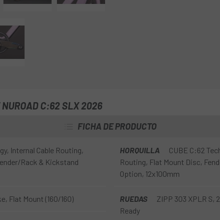
cuidadosamente seleccionados.
difíciles no significan que deba
 NUROAD C:62 SLX 2026
FICHA DE PRODUCTO
, Internal Cable Routing,
HORQUILLA
CUBE C:62 Techno
 Fender/Rack & Kickstand
Routing, Flat Mount Disc, Fend
Option, 12x100mm
e, Flat Mount (160/160)
RUEDAS
ZIPP 303 XPLR S, 
Ready