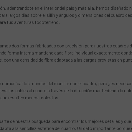
, adentrándote en el interior del país y más allá, hemos diseñado
a largos días sobre el sillín y ángulos y dimensiones del cuadro dest
 para tus aventuras todoterreno.
amos dos formas fabricadas con precisión para nuestros cuadros d
nda forma interna mantiene cada fibra individual exactamente donde
e, con una densidad de fibra adaptada a las cargas previstas en pun
n comunicar los mandos del manillar con el cuadro, pero ¿es necesari
leva los cables al cuadro a través de la dirección manteniendo la c
 que resulten menos molestos.
es parte de nuestra búsqueda para encontrar los mejores detalles y 
dapta a la sencillez estética del cuadro. Un dato importante porque