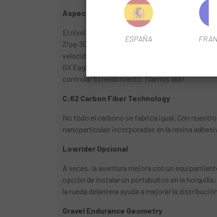
Aspectos destacados
El nivel de detallismo CUBE en el cuadro y la ho
ESPAÑA
FRAN
Zipp 303 XPLR S... así que hablemos de ellas. Es
velocidades típicas de carrera, las calzamos c
GX Eagle 1x12 de Sram proporciona unos cambios
controlar tu rendimiento. !Vamos allá!
C:62 Carbon Fiber Technology
No todo el carbono se fabrica igual. Con nuestr
nanopartículas incorporadas en la resina adhesiv
Lowrider Opcional
A veces, la aventura mejora con un equipamiento
opción de instalar un portabultos en la horquilla
la rueda delantera ayuda a mejorar la distribució
Gravel Endurance Geometry