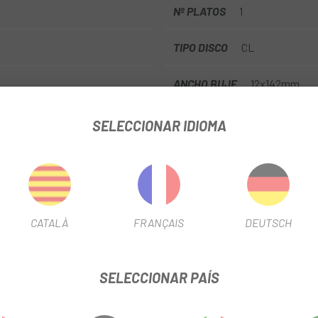
Nº PLATOS
1
TIPO DISCO
CL
ANCHO BUJE
12x142mm
SELECCIONAR IDIOMA
INFORMACIÓN DEL PRODUCTO
CATALÀ
FRANÇAIS
DEUTSCH
 sobre cuadros de carbono y lo reutiliza en un formato perfecto par
sta 50 mm, por lo que puedes cambiarlos fácilmente para adaptarlos 
to de mando de carbono de una sola pieza complementan el aspecto el
SELECCIONAR PAÍS
el portabultos. ¿Y el peso total de todo esto? Con un cuadro media
vo enfoque de las carreras de gravilla.