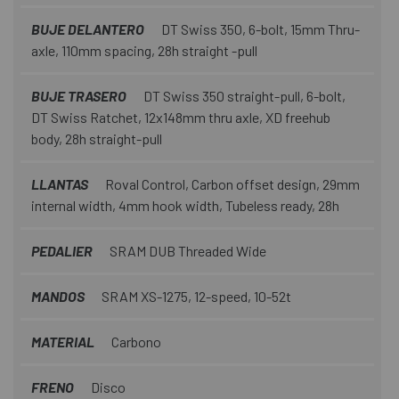
BUJE DELANTERO
DT Swiss 350, 6-bolt, 15mm Thru-
axle, 110mm spacing, 28h straight -pull
BUJE TRASERO
DT Swiss 350 straight-pull, 6-bolt,
DT Swiss Ratchet, 12x148mm thru axle, XD freehub
body, 28h straight-pull
LLANTAS
Roval Control, Carbon offset design, 29mm
internal width, 4mm hook width, Tubeless ready, 28h
PEDALIER
SRAM DUB Threaded Wide
MANDOS
SRAM XS-1275, 12-speed, 10-52t
MATERIAL
Carbono
FRENO
Disco