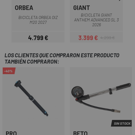
ORBEA
GIANT
S
BICICLETA GIANT
BICICLETA ORBEA OIZ
B
ANTHEM ADVANCED SL 3
M20 2027
2026
4.799 €
3.399 €
4.299 €
Precio
Precio
Precio regular
LOS CLIENTES QUE COMPRARON ESTE PRODUCTO
TAMBIÉN COMPRARON:
-40%
SIN STOCK
PRO
BETO