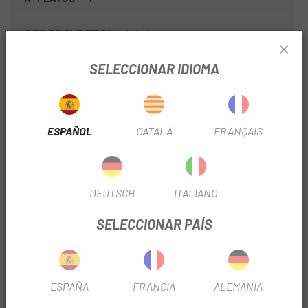
TIPO DE CUBIERTA
Tubeless
SELECCIONAR IDIOMA
RECORRIDO SUSPENSIÓN
120
DIÁMETRO MANILLAR
31
ESPAÑOL
CATALÀ
FRANÇAIS
TIJA TELESCÓPICA
Si
TIPO TIJA TELESCÓPICA
Cableado interno
DEUTSCH
ITALIANO
ANCHO BUJE
12x148mm Boost
SELECCIONAR PAÍS
DIÁMETRO DISCO
180/160mm
ESPAÑA
FRANCIA
ALEMANIA
INFORMACIÓN DEL PRODUCTO