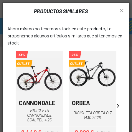
PRODUCTOS SIMILARES
Ahora mismo no tenemos stock en este producto, te
proponemos algunos artículos similares que sí tenemos en
stock
-35%
-33%
-25%
OUTLET
OUTLET
OUTLET
favori
CANNONDALE
ORBEA
O
BICICLETA
BICICLETA ORBEA OIZ
BI
CANNONDALE
M30 2026
SCALPEL 4 25