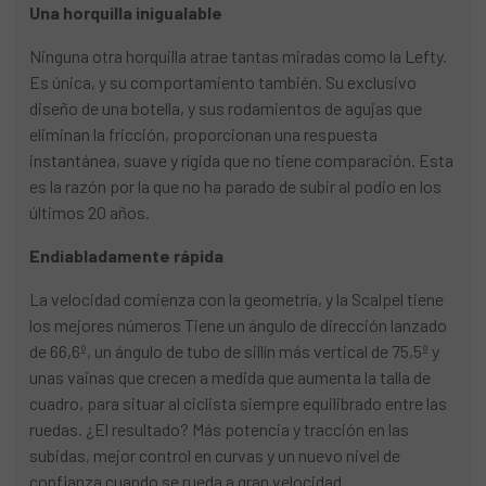
Una horquilla inigualable
Ninguna otra horquilla atrae tantas miradas como la Lefty.
Es única, y su comportamiento también. Su exclusivo
diseño de una botella, y sus rodamientos de agujas que
eliminan la fricción, proporcionan una respuesta
instantánea, suave y rígida que no tiene comparación. Esta
es la razón por la que no ha parado de subir al podio en los
últimos 20 años.
Endiabladamente rápida
La velocidad comienza con la geometría, y la Scalpel tiene
los mejores números Tiene un ángulo de dirección lanzado
de 66,6º, un ángulo de tubo de sillín más vertical de 75,5º y
unas vainas que crecen a medida que aumenta la talla de
cuadro, para situar al ciclista siempre equilibrado entre las
ruedas. ¿El resultado? Más potencia y tracción en las
subidas, mejor control en curvas y un nuevo nivel de
confianza cuando se rueda a gran velocidad.