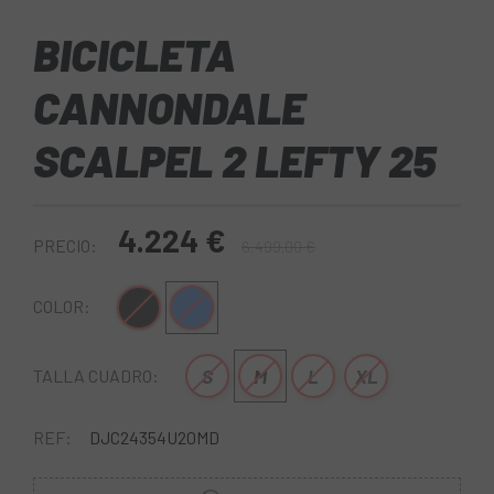
BICICLETA
CANNONDALE
SCALPEL 2 LEFTY 25
4.224 €
PRECIO:
6.499,00 €
Negro
Azul-Rojo
COLOR:
S
M
L
XL
TALLA CUADRO:
REF:
DJC24354U20MD