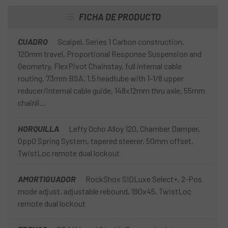
una suavidad inigualable. Un grupo electrónico inalámbrico
SRAM GX Eagle T-Type 1x12, una suspensión trasera
FICHA DE PRODUCTO
RochShox SID Select+ y nuestras rápidas y ligeras ruedas
de carbono Hollowgram XC-S 27 redondean el montaje.
CUADRO
Scalpel, Series 1 Carbon construction,
120mm travel, Proportional Response Suspension and
Geometry, FlexPivot Chainstay, full internal cable
routing, 73mm BSA, 1.5 headtube with 1-1/8 upper
reducer/internal cable guide, 148x12mm thru axle, 55mm
chainli...
HORQUILLA
Lefty Ocho Alloy 120, Chamber Damper,
OppO Spring System, tapered steerer, 50mm offset,
TwistLoc remote dual lockout
AMORTIGUADOR
RockShox SIDLuxe Select+, 2-Pos
mode adjust, adjustable rebound, 190x45, TwistLoc
remote dual lockout