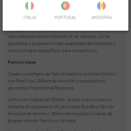
Toma el control
ITALIA
PORTUGAL
ANDORRA
Experiencias inolvidables. La
Bicicleta Cannondale
Scalpel Carbon 2 Lefty 25
redefine el concepto de
velocidad para una bicicleta de XC de carreras, con la
geometría y suspensión más avanzadas del momento y
unos montajes específicos para competición.
Puntos clave
Cuadro superligero de fibra de carbono premium Series 1,
con FlexPivot, 120mm de recorrido y suspensión y
geometría Proportional Response
Lefty Ocho Carbon de 120mm - la más suave y precisa
horquilla de suspensión XC del mundo Botella y tubo de
dirección de aluminio, 120mm de recorrido y mando de
bloqueo remoto TwistLoc Ultimate