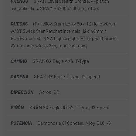
FRENOS
SRAM Level Stealth Bronze, 4-piston
hydraulic disc, SRAM HS2 180/160mm rotors
RUEDAS
(F) HollowGram Lefty 60 / (R) HollowGram
w/DT Swiss Star Ratchet internals, 12x148mm /
HollowGram XC-S 27, Lightweight, Hi-Impact Carbon,
27mm inner width, 28h, tubeless ready
CAMBIO
SRAM GX Eagle AXS, T-Type
CADENA
SRAM GX Eagle T-Type, 12-speed
DIRECCIÓN
Acros ICR
PIÑÓN
SRAM GX Eagle, 10-52, T-Type, 12-speed
POTENCIA
Cannondale C1 Conceal, Alloy, 31.8, -6