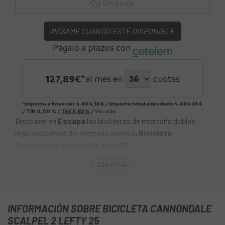
Sin Stock
AVÍSAME CUANDO ESTÉ DISPONIBLE
Págalo a plazos con
127,89
€*
al mes en
cuotas
*Importe a financiar
4.604,16 €
/
Importe total adeudado
4.604,16 €
/
TIN
0,00 %
/
TAE
5,83 %
/
Ver más
Descubre en
Escapa
las bicicletas de montaña dobles
más exclusivas del mercado como la
Bicicleta
Cannondale Scalpel 2 Lefty 25
.
LEER MÁS
La
Bicicleta Cannondale Scalpel 2 Lefty 25
es una
ligera, rápida y emocionante máquina de XC, capaz de
ganar carreras o simplemente desdibujar los caminos a tu
alrededor. Está construida sobre un cuadro de carbono
INFORMACIÓN SOBRE BICICLETA CANNONDALE
avanzado Series 1. La horquilla Lefty Ocho 120 proporciona
SCALPEL 2 LEFTY 25