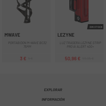
SIN STOCK
MWAVE
LEZYNE
PORTABIDON M-WAVE BC32
LUZ TRASERA LEZYNE STRIP
75MM
PRO AI ALERT 400+
3 €
50,96 €
5 €
59,95 €
Precio
Precio regular
Precio
Precio regular
EXPLORAR
INFORMACIÓN