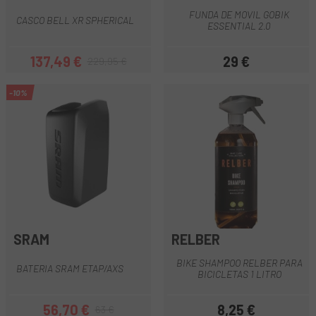
FUNDA DE MOVIL GOBIK
CASCO BELL XR SPHERICAL
ESSENTIAL 2.0
137,49 €
29 €
229,95 €
Precio
Precio regular
Precio
-10%
SRAM
RELBER
BIKE SHAMPOO RELBER PARA
BATERIA SRAM ETAP/AXS
BICICLETAS 1 LITRO
56,70 €
8,25 €
63 €