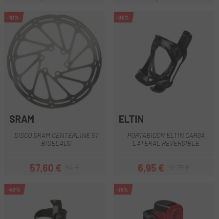
Precio
Precio regular
Precio
-10%
-35%
SRAM
ELTIN
DISCO SRAM CENTERLINE 6T
PORTABIDON ELTIN CARGA
BISELADO
LATERAL REVERSIBLE
57,60 €
6,95 €
64 €
10,75 €
Precio
Precio regular
Precio
Precio regular
-40%
-15%