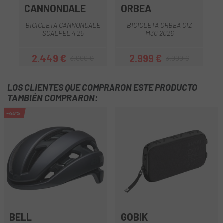
CANNONDALE
ORBEA
BICICLETA CANNONDALE
BICICLETA ORBEA OIZ
SCALPEL 4 25
M30 2026
2.449 €
2.999 €
3.699 €
3.999 €
Precio
Precio regular
Precio
Precio regular
LOS CLIENTES QUE COMPRARON ESTE PRODUCTO
TAMBIÉN COMPRARON:
-40%
BELL
GOBIK