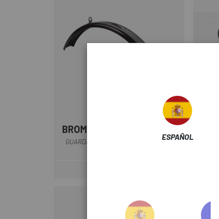
BROMPTON
OR
Negro
ESPAÑOL
GUARDABARROS BROMPTON TRASERO
PUNTE
VERSION L
17 €
Precio