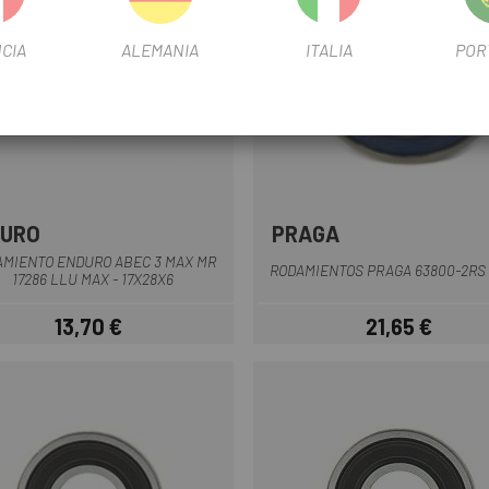
CIA
ALEMANIA
ITALIA
POR
DURO
PRAGA
AMIENTO ENDURO ABEC 3 MAX MR
RODAMIENTOS PRAGA 63800-2RS
17286 LLU MAX - 17X28X6
13,70 €
21,65 €
Precio
Precio