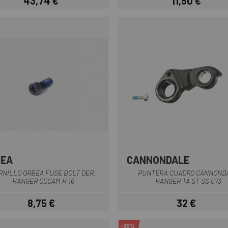
43,74 €
11,50 €
Precio
Precio
BEA
CANNONDALE
Multi
RNILLO ORBEA FUSE BOLT DER.
PUNTERA CUADRO CANNOND
HANGER OCCAM H 16
HANGER TA ST SS 073
8,75 €
32 €
Precio
Precio
-30%