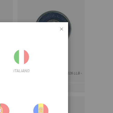
ENDURO
ITALIANO
UNRACE
RODAMIENTO ENDURO ABEC 3 626 LLB -
6X19X6
9 €
ar
Precio