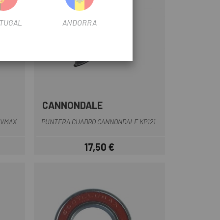
TUGAL
ANDORRA
CANNONDALE
Multi
 VMAX
PUNTERA CUADRO CANNONDALE KP121
17,50 €
Precio