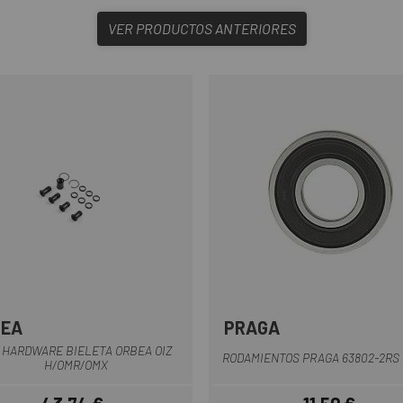
VER PRODUCTOS ANTERIORES
BEA
PRAGA
Multi
 HARDWARE BIELETA ORBEA OIZ
RODAMIENTOS PRAGA 63802-2RS
H/OMR/OMX