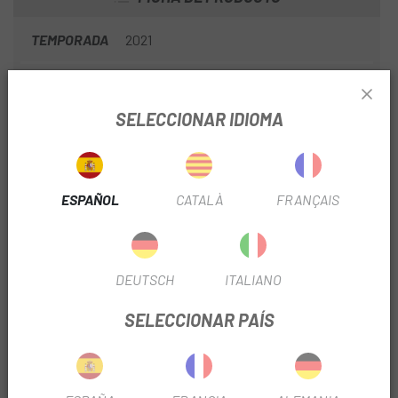
TEMPORADA
2021
USO
Carretera
SELECCIONAR IDIOMA
INFORMACIÓN DEL PRODUCTO
ESPAÑOL
CATALÀ
FRANÇAIS
Kit de cubierta de transición de dirección, espaciador y
cubierta de potencia para bicicletas modelo Tarmac SL7.
Cubierta de transición del vástago del juego de dirección
inferior Tarmac SL7 para enrutamiento del cable de cambio
DEUTSCH
ITALIANO
mecánico, 13 mm de altura (1 pieza).
SELECCIONAR PAÍS
Cubierta de transición del juego de dirección inferior
Tarmac SL7 para enrutamiento del cable de cambio
electrónico, 13 mm de altura (1 pieza).