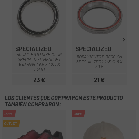
SPECIALIZED
SPECIALIZED
S
RODAMIENTO DIRECCIÓN
RODAMIENTO DIRECCION
SPECIALIZED HEADSET
SPECIALIZED 1-1/8" 41.8 X
BEARING 49.5 X 40.5 X
30.5
R
6.5MM
23 €
21 €
Precio
Precio
LOS CLIENTES QUE COMPRARON ESTE PRODUCTO
TAMBIÉN COMPRARON:
-50%
-30%
OUTLET