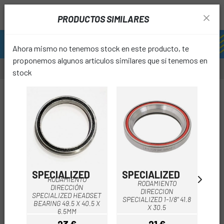
PRODUCTOS SIMILARES
Ahora mismo no tenemos stock en este producto, te
proponemos algunos artículos similares que sí tenemos en
stock
favori
SPECIALIZED
SPECIALIZED
SP
RODAMIENTO
RODAMIENTO
DIRECCIÓN
ROD
DIRECCION
SPECIALIZED HEADSET
SPECIALIZED 1-1/8" 41.8
BEARING 49.5 X 40.5 X
ROU
X 30.5
6.5MM