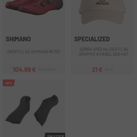
SHIMANO
SPECIALIZED
GORRA SPECIALIZED FLAG
ZAPATILLAS SHIMANO RC702
GRAPHIC 6 PANEL DAD HAT
104,99 €
21 €
209,99 €
30 €
Precio
Precio regular
Precio
Precio regular
-10%
SIN STOCK