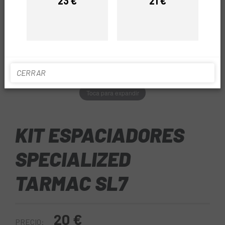
23 €
21 €
Precio
Precio
CERRAR
Toca para expandir
KIT ESPACIADORES
SPECIALIZED
TARMAC SL7
20 €
PRECIO: