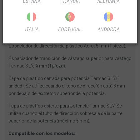
ESPAÑA
FRANCIA
ALEMANIA
Cubierta de transición de dirección inferior de vástago
estándar de 1-1/8" con todos los puertos, altura de 17 mm (1
pieza).
ITALIA
PORTUGAL
ANDORRA
Espaciador de dirección de plástico Aero, 10 mm (3 piezas).
Espaciador de dirección de plástico Aero, 5 mm (1 pieza).
Espaciador de transición de vástago superior para vástago
Tarmac SL7, 4 mm (1 pieza).
Tapa de plástico cerrada para potencia Tarmac SL7 (1
unidad). Se utiliza cuando el tubo de dirección está 3 mm
por debajo del extremo superior de la potencia.
Tapa de plástico abierta para potencia Tarmac SL7. Se
utiliza cuando el tubo de dirección sobresale de la parte
superior de la potencia (máximo 5 mm).
Compatible con los modelos;