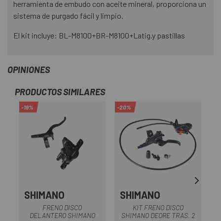
herramienta de embudo con aceite mineral, proporciona un
sistema de purgado fácil y limpio.
El kit incluye: BL-M8100+BR-M8100+Latig.y pastillas
OPINIONES
PRODUCTOS SIMILARES
-19%
-20%
-2
SHIMANO
SHIMANO
FRENO DISCO
KIT FRENO DISCO
DELANTERO SHIMANO
SHIMANO DEORE TRAS. 2