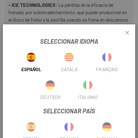
- ICE TECHNOLOGIES:
La pérdida de la eficacia de
frenado por sobrecalentamiento, que puede producirse en
el disco de freno y la pastilla cuando se frena en descensos
largos por ejemplo, tiene un impacto negativo sobre el
rendimiento de frenado. SHIMANO ha adoptado el disco de
SELECCIONAR IDIOMA
freno ICE TECHNOLOGIES y la pastilla ICE TECHNOLOGIES
para hacer realidad la tecnología de refrigeración que
proporciona un rendimiento fiable. El aspa de disco de
freno revestida, que tiene una estructura de sándwich de 3
ESPAÑOL
CATALÀ
FRANÇAIS
capas de acero inoxidable, aluminio y acero inoxidable,
proporciona un mejor rendimiento de radiación y permite
pasar de 400 °C a 300 °C de temperatura superficial.
Asimismo, se ha adoptado una aleta de radiación para la
DEUTSCH
ITALIANO
pastilla. Además, el aspa de disco de freno revestida y la
aleta de radiador ofrecen una larga vida útil de la pastilla,
SELECCIONAR PAÍS
menos ruido, una menor pérdida de la eficacia de frenado
por sobrecalentamiento y un peso ligero.
- Pastillas ICE TECHNOLOGY:
Disponible en resina o