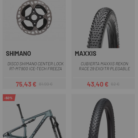
SHIMANO
MAXXIS
DISCO SHIMANO CENTER LOCK
CUBIERTA MAXXIS REKON
RT-MT900 ICE-TECH FREEZA
RACE 29 EXO/TR PLEGABLE
75,43 €
43,40 €
81,99 €
62 €
Precio
Precio regular
Precio
Precio regular
-50%