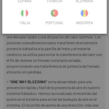
ESPAÑA
FRANCIA
ALEMANIA
compuesto metálico, la pastilla de aleta de radiación
opcional con placa trasera de 2 capas (aleta de aluminio
con acero inoxidable) mejora, incluso más, el rendimiento
de radiación.
ITALIA
PORTUGAL
ANDORRA
- Pistón ICE TECHNOLOGY
para alcanzar un peso ligero,
una elevada rigidez y una disipación del calor óptimos. Los
pistones sobredimensionados transfieren directamente
potencia hidráulica a la pastilla de freno y el material
cerámico se utiliza para evitar la transferencia del calor con
el fin de obtener un frenado constante estable,
proporcionando una transferencia de potencia de frenado
eficiente sin pérdidas
- “ONE WAY BLEEDING”
se ha desarrollado para una
prevención rápida y fácil de la presencia de aire en nuestro
sistema hidráulico. Hemos racionalizado el recorrido del
aceite en el sistema para evitar las burbujas de aire en el
sistema. El recorrido de aceite de una dirección, más una