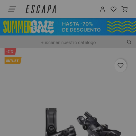
-41%
OUTLET
favori