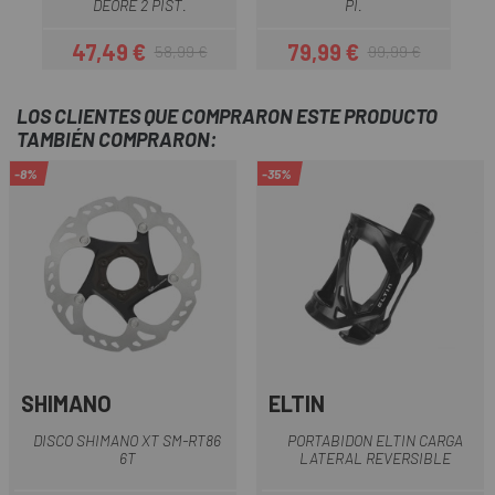
DEORE 2 PIST.
PI.
47,49 €
79,99 €
58,99 €
99,99 €
Precio
Precio regular
Precio
Precio regular
LOS CLIENTES QUE COMPRARON ESTE PRODUCTO
TAMBIÉN COMPRARON:
-8%
-35%
SHIMANO
ELTIN
DISCO SHIMANO XT SM-RT86
PORTABIDON ELTIN CARGA
6T
LATERAL REVERSIBLE