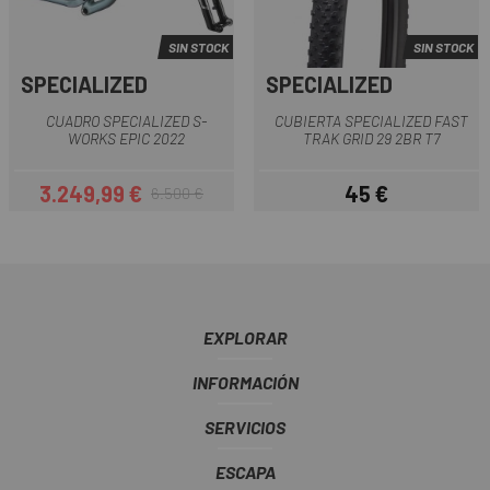
SIN STOCK
SIN STOCK
SPECIALIZED
SPECIALIZED
CUADRO SPECIALIZED S-
CUBIERTA SPECIALIZED FAST
WORKS EPIC 2022
TRAK GRID 29 2BR T7
3.249,99 €
45 €
6.500 €
Precio
Precio regular
Precio
EXPLORAR
INFORMACIÓN
SERVICIOS
ESCAPA