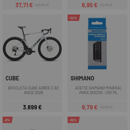
37,71 €
6,95 €
40,99 €
10,75 €
Precio
Precio regular
Precio
Precio regular
-20%
CUBE
SHIMANO
BICICLETA CUBE AGREE C:62
ACEITE SHIMANO MINERAL
RACE 2026
PARA DISCOS - 100 ML
3.899 €
8,79 €
10,99 €
Precio
Precio
Precio regular
-8%
-30%