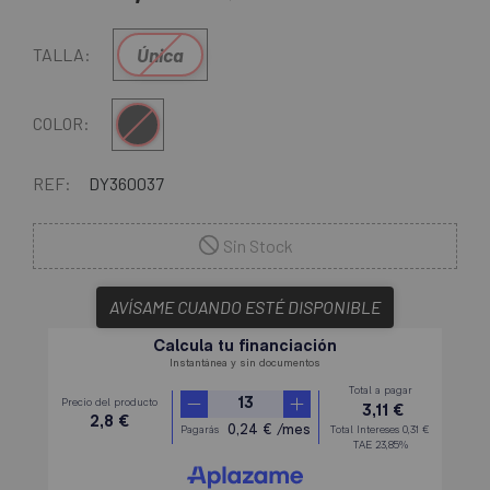
Única
TALLA:
Multi
COLOR:
REF:
DY360037
Sin Stock
AVÍSAME CUANDO ESTÉ DISPONIBLE