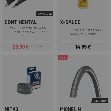
SIN STOCK
CONTINENTAL
X-SAUCE
CUBIERTA CONTINENTAL
SELLANTE TUBELESS X-
GRAND SPORT RACE 700
SAUCE MTB 500ML
PLEGABLE
29,99 €
14,95 €
39,95 €
Precio
Precio regular
Precio
-49%
SIN STOCK
MITAS
MICHELIN