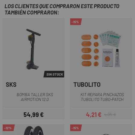
LOS CLIENTES QUE COMPRARON ESTE PRODUCTO
TAMBIÉN COMPRARON:
-15%
SIN STOCK
SKS
TUBOLITO
BOMBA TALLER SKS
KIT REPARA PINCHAZOS
AIRMOTION 12.0
TUBOLITO TUBO-PATCH
54,99 €
4,21 €
4,95 €
Precio
Precio
Precio regular
-12%
-15%