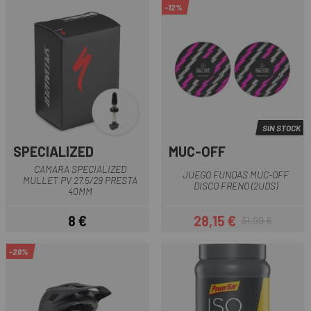
-12%
SIN STOCK
SPECIALIZED
MUC-OFF
CAMARA SPECIALIZED
JUEGO FUNDAS MUC-OFF
MULLET PV 27.5/29 PRESTA
DISCO FRENO (2UDS)
40MM
8 €
28,15 €
31,99 €
Precio
Precio
Precio regular
-28%