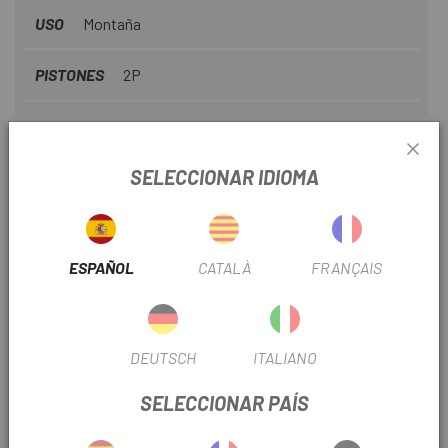
USO
Montaña
PISTONES
2P
INFORMACIÓN DEL PRODUCTO
SELECCIONAR IDIOMA
Pastillas de freno de recambio originales con material de
revestimiento de metal sinterizado sobre soporte de
acero.
ESPAÑOL
CATALÀ
FRANÇAIS
¡NO apto para modelos del año 2007 - 2010!
DEUTSCH
ITALIANO
Especificaciones técnicas:
SELECCIONAR PAÍS
Tipo de cubierta: metal sinterizado
Placa de soporte de material: acero con revestimiento de