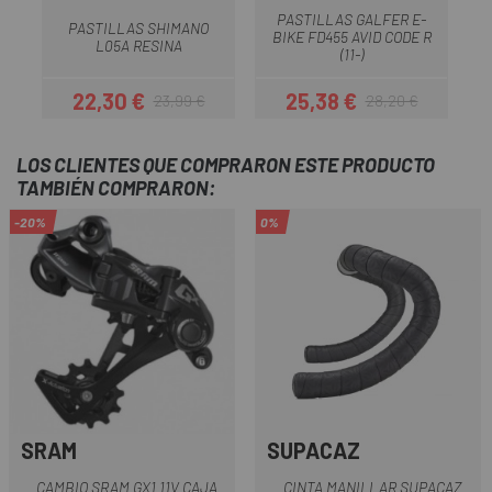
PASTILLAS GALFER E-
PASTILLAS SHIMANO
BIKE FD455 AVID CODE R
L05A RESINA
(11-)
22,30 €
25,38 €
23,99 €
28,20 €
Precio
Precio regular
Precio
Precio regular
LOS CLIENTES QUE COMPRARON ESTE PRODUCTO
TAMBIÉN COMPRARON:
-20%
0%
SRAM
SUPACAZ
CAMBIO SRAM GX1 11V CAJA
CINTA MANILLAR SUPACAZ