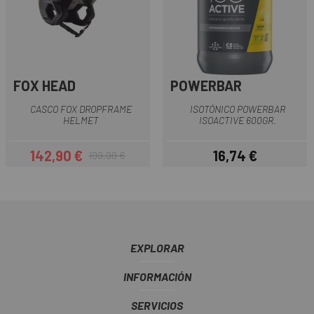
FOX HEAD
POWERBAR
CASCO FOX DROPFRAME
ISOTÓNICO POWERBAR
HELMET
ISOACTIVE 600GR.
142,90 €
16,74 €
199,99 €
Precio
Precio regular
Precio
EXPLORAR
INFORMACIÓN
SERVICIOS