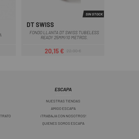
SIN STOCK
DT SWISS
Multi
FONDO LLANTA DT SWISS TUBELESS
A
READY 25MM/10 METROS.
20,15 €
22,90 €
ar
Precio
Precio regular
ESCAPA
NUESTRAS TIENDAS
AMIGO ESCAPA
 TRATO
¡TRABAJA CON NOSOTROS!
QUIENES SOMOS ESCAPA