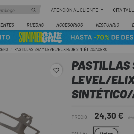
ATENCIÓN AL CLIENTE
CITA TAL
ENTES
RUEDAS
ACCESORIOS
VESTUARIO
RENO
PASTILLAS SRAM LEVEL/ELIXIR/DB SINTÉTICO/ACERO
PASTILLAS
favorite_border
LEVEL/ELI
SINTÉTICO
24,30 €
PRECIO:
27,
Unica
TALLA: