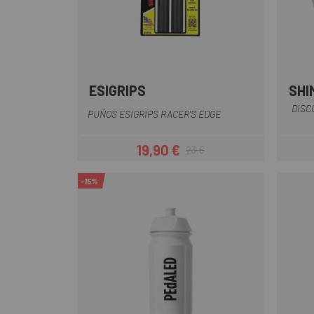
ESIGRIPS
SHI
Amarillo
Azul
Blanco
Gris
Naranja
+3
DISC
PUÑOS ESIGRIPS RACER'S EDGE
19,90 €
23 €
Precio
Precio regular
-15%