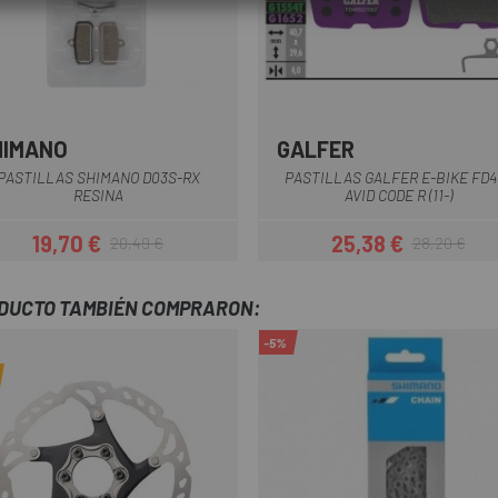
HIMANO
GALFER
Multi
Lila
PASTILLAS SHIMANO D03S-RX
PASTILLAS GALFER E-BIKE FD4
RESINA
AVID CODE R (11-)
19,70 €
25,38 €
20,49 €
28,20 €
Precio
Precio regular
Precio
Precio regula
ODUCTO TAMBIÉN COMPRARON:
-5%