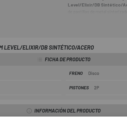
Level/Elixir/DB Sintético/
de pastillas de metal sinteriz
adaptado a los frenos "in-house" 
tienen la ventaja de un mejor 
están mojadas) y menos desgast
 LEVEL/ELIXIR/DB SINTÉTICO/ACERO
FICHA DE PRODUCTO
FRENO
Disco
PISTONES
2P
INFORMACIÓN DEL PRODUCTO