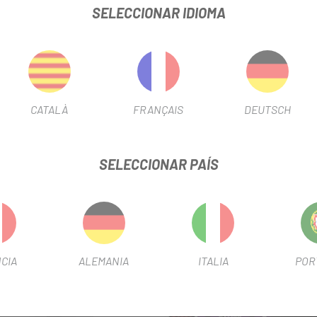
SELECCIONAR IDIOMA
 - SRAM XX, XX Worldcup de Mj. 2012, Level, pinza de freno de dos
CATALÀ
FRANÇAIS
DEUTSCH
SELECCIONAR PAÍS
-10%
CIA
ALEMANIA
ITALIA
POR