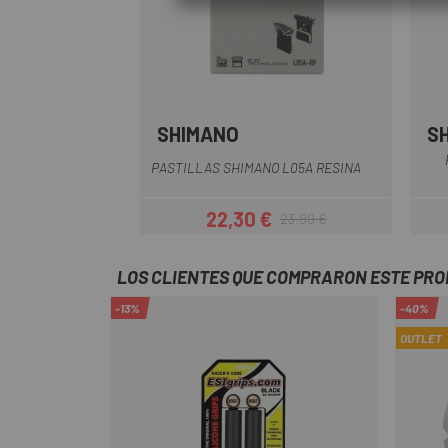
SHIMANO
S
PASTILLAS SHIMANO L05A RESINA
22,30 €
23,99 €
Precio
Precio regular
LOS CLIENTES QUE COMPRARON ESTE PR
-13%
-40%
OUTLET