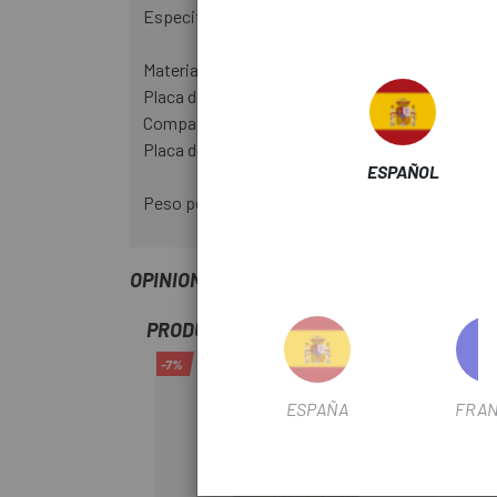
Especificaciones técnicas:
Material base: Metal sinterizado
Placa de soporte material: acero
Compatibilidad de frenos: Avid Elixir, SRAM X0
Placa de soporte de color: cobre
ESPAÑOL
Peso pesado aprox: 21g (sin resorte)
OPINIONES
PRODUCTOS SIMILARES
-7%
-3%
ESPAÑA
FRAN