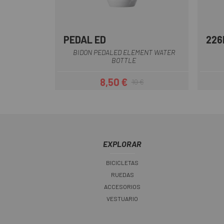
PEDAL ED
226
Azul
Blanco
Negro
Rojo
Rosa
BIDON PEDALED ELEMENT WATER
BOTTLE
8,50 €
10 €
Precio
Precio regular
EXPLORAR
BICICLETAS
RUEDAS
ACCESORIOS
VESTUARIO