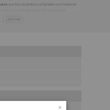
Acero
son los recambios originales con material
ado sobre soporte de acero. Perfectamente
de la serie Elixir. Las pastillas metálicas
LEER MÁS
rendimiento de frenado (especialmente cuando
e que las pastillas orgánicas.