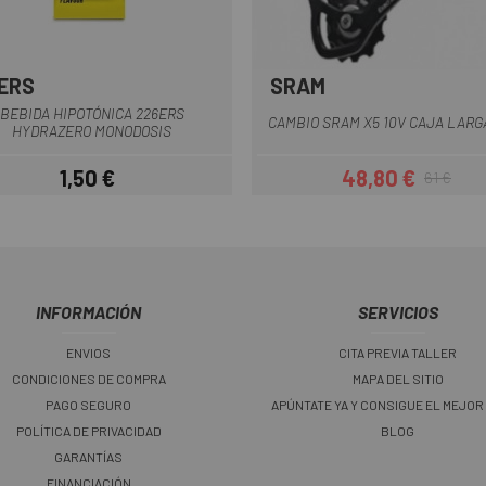
ERS
SRAM
BEBIDA HIPOTÓNICA 226ERS
CAMBIO SRAM X5 10V CAJA LARG
HYDRAZERO MONODOSIS
1,50 €
48,80 €
61 €
Precio
Precio
Precio regul
INFORMACIÓN
SERVICIOS
ENVIOS
CITA PREVIA TALLER
CONDICIONES DE COMPRA
MAPA DEL SITIO
PAGO SEGURO
APÚNTATE YA Y CONSIGUE EL MEJOR
POLÍTICA DE PRIVACIDAD
BLOG
GARANTÍAS
FINANCIACIÓN