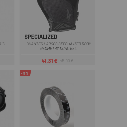
SPECIALIZED
Amarillo
Blanco
Negro
Rojo
Rosa
116
GUANTES LARGOS SPECIALIZED BODY
GEOMETRY DUAL GEL
41,31 €
45,90 €
ar
Precio
Precio regular
-12%