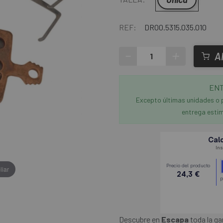
REF:
DR00.5315.035.010
-
+
A
ENT
Excepto últimas unidades o 
entrega estim
liar
Descubre en
Escapa
toda la ga