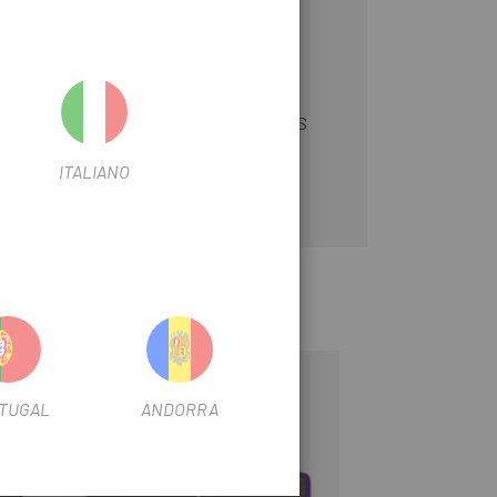
 piezas SRAM Red eTap AXS, Force eTap AXS
ITALIANO
-10%
-10%
TUGAL
ANDORRA